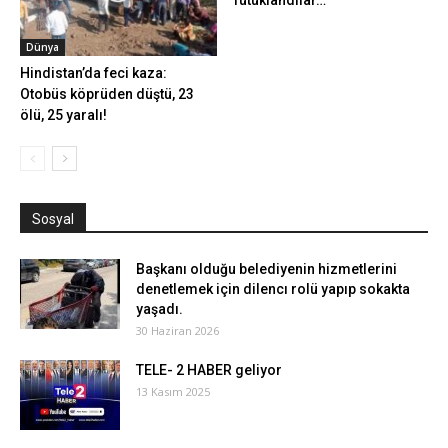
Tutuklandılar…
Dünya
Hindistan’da feci kaza:
Otobüs köprüden düştü, 23
ölü, 25 yaralı!
Sosyal
Başkanı olduğu belediyenin hizmetlerini
denetlemek için dilencı rolü yapıp sokakta
yaşadı.
30 Haziran 2026
TELE- 2 HABER geliyor
13 Kasım 2025