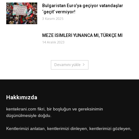
Bulgaristan Euro’ya geçiyor vatandaşlar
‘geçit’ vermiyor!
3 Kasım 2025
MEZE İSİMLERİ YUNANCA MI, TÜRKÇE Mİ
14 Aralık 2023
Devamını yükle
Hakkımızda
kentekrani.com fikri, bir boşluğun ve gereksinimin
düşünülmesiyle doğdu.
Kentlerimizi anlatan, kentlerimizi dinleyen, kentlerimizi gözleyen,