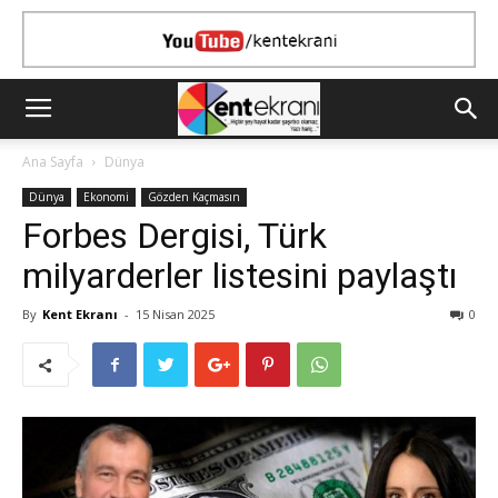
Ana Sayfa
Dünya
Dünya
Ekonomi
Gözden Kaçmasın
Forbes Dergisi, Türk
milyarderler listesini paylaştı
By
Kent Ekranı
-
15 Nisan 2025
0