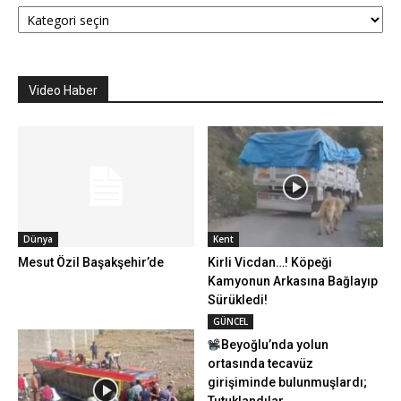
Kategoriler
Video Haber
Dünya
Kent
Mesut Özil Başakşehir’de
Kirli Vicdan…! Köpeği
Kamyonun Arkasına Bağlayıp
Sürükledi!
GÜNCEL
Beyoğlu’nda yolun
ortasında tecavüz
girişiminde bulunmuşlardı;