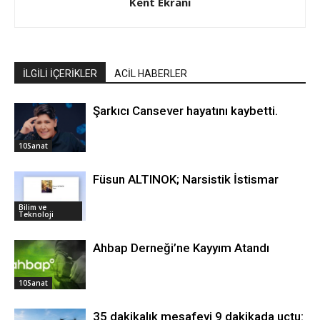
Kent Ekranı
İLGİLİ İÇERİKLER
ACİL HABERLER
Şarkıcı Cansever hayatını kaybetti.
10Sanat
Füsun ALTINOK; Narsistik İstismar
Bilim ve
Teknoloji
Ahbap Derneği’ne Kayyım Atandı
10Sanat
35 dakikalık mesafeyi 9 dakikada uçtu: