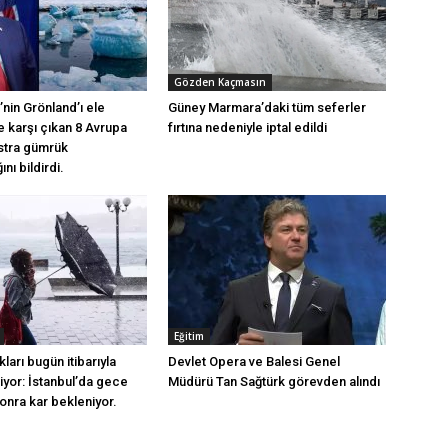
Gözden Kaçmasın
nin Grönland’ı ele
Güney Marmara’daki tüm seferler
 karşı çıkan 8 Avrupa
fırtına nedeniyle iptal edildi
stra gümrük
nı bildirdi.
Eğitim
kları bugün itibarıyla
Devlet Opera ve Balesi Genel
yor: İstanbul’da gece
Müdürü Tan Sağtürk görevden alındı
onra kar bekleniyor.