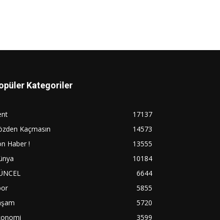
opüler Kategoriler
ent
17137
özden Kaçmasın
14573
n Haber !
13555
ünya
10184
ÜNCEL
6644
por
5855
aşam
5720
konomi
3599