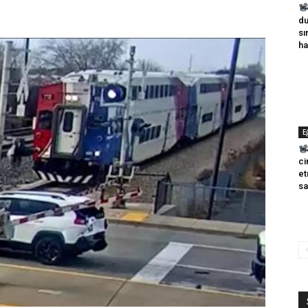
du
sı
ha
E
ci
et
sa