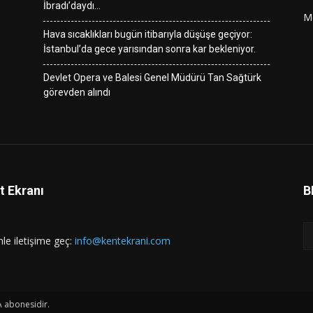
İbradı’daydı…
M
Hava sıcaklıkları bugün itibarıyla düşüşe geçiyor:
İstanbul’da gece yarısından sonra kar bekleniyor.
Devlet Opera ve Balesi Genel Müdürü Tan Sağtürk
görevden alındı
t Ekranı
B
mle iletişime geç:
info@kentekrani.com
A abonesidir.