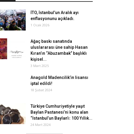
İTO, İstanbul’un Aralık ayı
enflasyonunu açıkladı.
1 Ocak 2026
Ağaç baskı sanatında
uluslararası üne sahip Hasan
Kıran’ın “Abuzambak” başlıklı
kişisel...
3 Mart 2025
Anagold Madencilik’in lisansı
iptal edildi!
18 Şubat 2024
Türkiye Cumhuriyetiyle yaşıt
Baylan Pastanesi’ni konu alan
“İstanbul’un Baylan’ı: 100 Yıllık...
24 Mart 2024