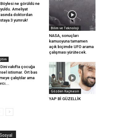
Böylesi ne görüldü ne
yuldu. Ameliyat
rasında doktordan
staya 3 yumruk!
Bilim ve Teknoloji
NASA, sonuçları
kamuoyuna tamamen
açık biçimde UFO arama
çalışması yürütecek.
ğitim
Dini vakıfta çocuğa
nsel istismar. Ört bas
meye çalıştılar ama
vcı...
Gözden Kaçmasın
YAP Bİ GÜZELLİK
Sosyal