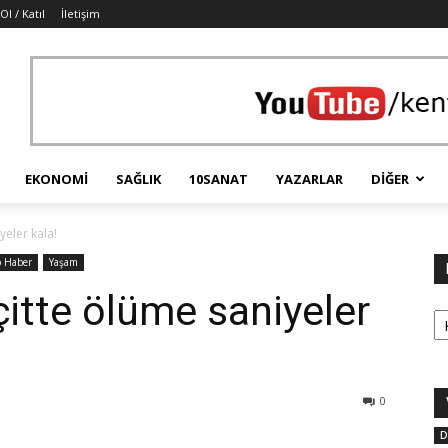
Ol / Katıl
İletişim
EKONOMI
SAĞLIK
10SANAT
YAZARLAR
DIĞER
eler kala!
o Haber
Yaşam
tte ölüme saniyeler
Ka
0
D