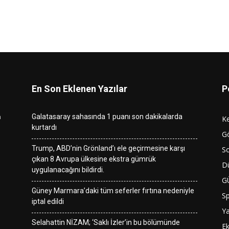
En Son Eklenen Yazılar
P
n
Galatasaray sahasında 1 puanı son dakikalarda
K
kurtardı
G
Trump, ABD’nin Grönland’ı ele geçirmesine karşı
So
çıkan 8 Avrupa ülkesine ekstra gümrük
D
uygulanacağını bildirdi.
G
Güney Marmara’daki tüm seferler fırtına nedeniyle
S
iptal edildi
Y
Selahattin NİZAM; ‘Saklı İzler’in bu bölümünde
E