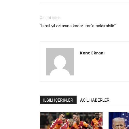
Önceki İçerik
“İsrail yıl ortasına kadar İran’a saldırabilir”
Kent Ekranı
İLGİLİ İÇERİKLER
ACİL HABERLER