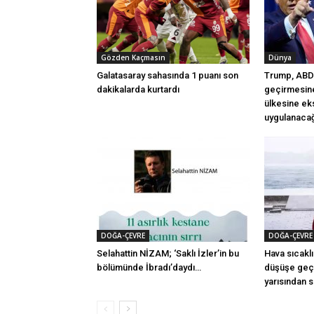
Gözden Kaçmasın
Dünya
Galatasaray sahasında 1 puanı son
Trump, ABD’
dakikalarda kurtardı
geçirmesine
ülkesine ek
uygulanacağı
DOĞA-ÇEVRE
DOĞA-ÇEVRE
Selahattin NİZAM; ‘Saklı İzler’in bu
Hava sıcaklı
bölümünde İbradı’daydı…
düşüşe geçi
yarısından s