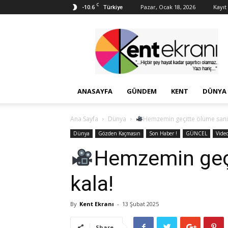
C
-10.6
Pazar, Ocak 18, 2026
Kayıt 
Türkiye
Kent
Ekranı
ANASAYFA
GÜNDEM
KENT
DÜNYA
Ana Sayfa
Dünya
Hemzemin geçitte ölüme saniy
Dünya
Gözden Kaçmasın
Son Haber !
GÜNCEL
Vide
Hemzemin geçi
kala!
By
Kent Ekranı
-
13 Şubat 2025
Share