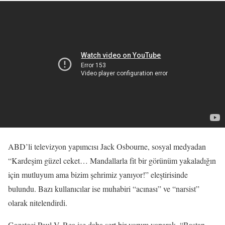
ABD’li televizyon yapımcısı Jack Osbourne, sosyal medyadan
“Kardeşim güzel ceket… Mandallarla fit bir görünüm yakaladığın
için mutluyum ama bizim şehrimiz yanıyor!” eleştirisinde
bulundu. Bazı kullanıcılar ise muhabiri “acınası” ve “narsist”
olarak nitelendirdi.
Gazeteci Paul V. Rea ise daha sert bir yorum yaparak, “Baştan