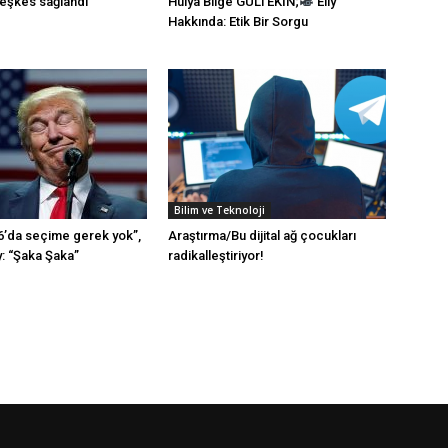
teşkes sağlandı
Hülya Bilge GÜLTEKİN;
Elly
Hakkında: Etik Bir Sorgu
Bilim ve Teknoloji
’da seçime gerek yok”,
Araştırma/Bu dijital ağ çocukları
: “Şaka Şaka”
radikalleştiriyor!