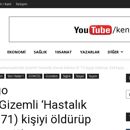
l / Katıl
İletişim
EKONOMI
SAĞLIK
10SANAT
YAZARLAR
DIĞER
uriyeti’nde,Gizemli ‘Hastalık olarak bilinen (X’ 71) kişiyi öldürüp 394 kişiyi...
ın
Son Haber !
GÜNCEL
Gündem
Sağlık
Sosyal
Yaşam
go
Ka
Gizemli ‘Hastalık
 71) kişiyi öldürüp