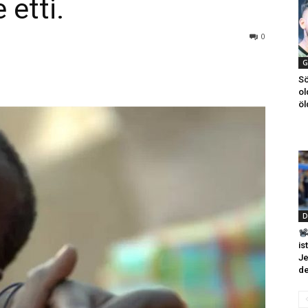
 etti.
0
G
Sö
ol
öl
D
is
Je
de