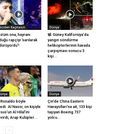
özden Kaçmasın
Dünya
züm ona, hayranı
Güney Kaliforniya’da
duğu rapçiyi ‘sarılarak
yangın söndürme
dürüyordu’!
helikopterlerinin havada
çarpışması sonucu 3
kişi...
ünya
Dünya
Ronaldo böyle
Çin’de China Eastern
tedi. Al Nassr, on kişiyle
Havayolları’na ait, 133 kişi
sus’un Al Hilal’ini
taşıyan Boeing 737
virdi, Arap Kulüpler...
yolcu...