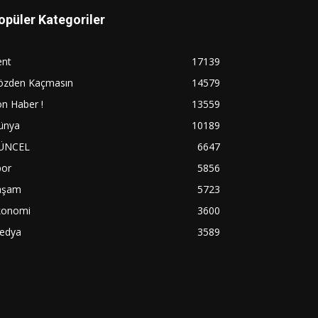
opüler Kategoriler
ent
17139
özden Kaçmasın
14579
n Haber !
13559
ünya
10189
ÜNCEL
6647
por
5856
aşam
5723
konomi
3600
edya
3589