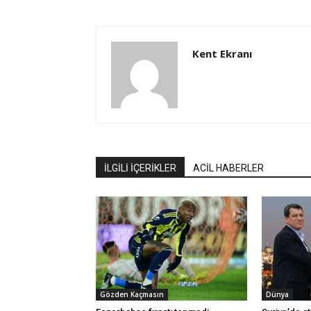
Kent Ekranı
İLGİLİ İÇERİKLER
ACİL HABERLER
Gözden Kaçmasın
Dünya