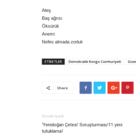
Ateş
Baş ağrısı
Öksürük
Anemi
Nefes almada zorluk
ETİKETLER
Demokratik Kongo Cumhuriyeti
Gize
Share
Önceki İçerik
‘Yenidoğan Çetesi’ Soruşturması/11 yeni
tutuklama!