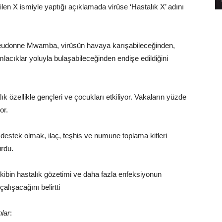
ilen X ismiyle yaptığı açıklamada virüse ‘Hastalık X’ adını
ieudonne Mwamba, virüsün havaya karışabileceğinden,
acıklar yoluyla bulaşabileceğinden endişe edildiğini
ık özellikle gençleri ve çocukları etkiliyor. Vakaların yüzde
or.
 destek olmak, ilaç, teşhis ve numune toplama kitleri
urdu.
ibin hastalık gözetimi ve daha fazla enfeksiyonun
alışacağını belirtti
nlar
: