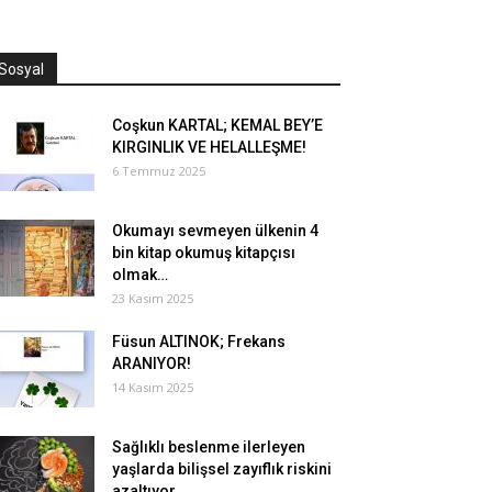
Sosyal
Coşkun KARTAL; KEMAL BEY’E
KIRGINLIK VE HELALLEŞME!
6 Temmuz 2025
Okumayı sevmeyen ülkenin 4
bin kitap okumuş kitapçısı
olmak…
23 Kasım 2025
Füsun ALTINOK; Frekans
ARANIYOR!
14 Kasım 2025
Sağlıklı beslenme ilerleyen
yaşlarda bilişsel zayıflık riskini
azaltıyor.