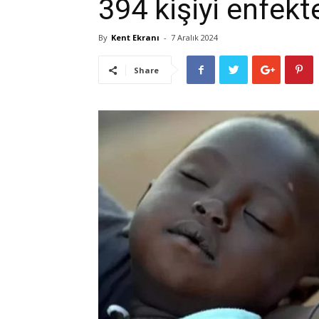
394 kişiyi enfekte
By
Kent Ekranı
-
7 Aralık 2024
Share