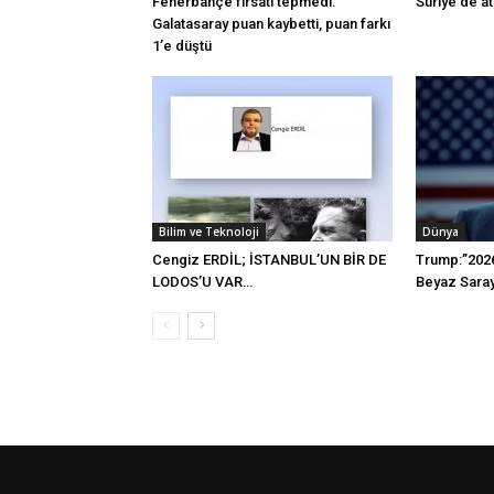
Fenerbahçe fırsatı tepmedi.
Suriye’de a
Galatasaray puan kaybetti, puan farkı
1’e düştü
Bilim ve Teknoloji
Dünya
Cengiz ERDİL; İSTANBUL’UN BİR DE
Trump:”2026
LODOS’U VAR…
Beyaz Saray