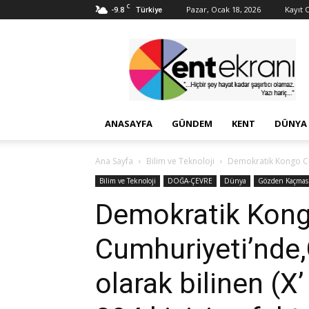
C
-9.8
Pazar, Ocak 18, 2026
Kayıt O
Türkiye
Kent
Ekranı
ANASAYFA
GÜNDEM
KENT
DÜNYA
Ana Sayfa
Bilim ve Teknoloji
Demokratik Kongo Cumh
Bilim ve Teknoloji
DOĞA-ÇEVRE
Dünya
Gözden Kaçmas
Demokratik Kon
Cumhuriyeti’nde,
olarak bilinen (X’