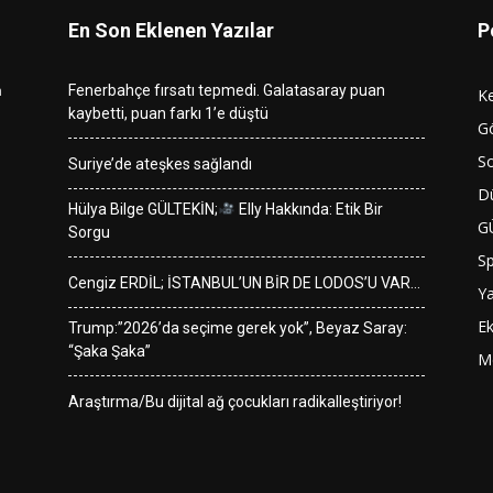
En Son Eklenen Yazılar
P
n
Fenerbahçe fırsatı tepmedi. Galatasaray puan
K
kaybetti, puan farkı 1’e düştü
G
So
Suriye’de ateşkes sağlandı
D
Hülya Bilge GÜLTEKİN;
Elly Hakkında: Etik Bir
G
Sorgu
S
Cengiz ERDİL; İSTANBUL’UN BİR DE LODOS’U VAR…
Y
E
Trump:”2026’da seçime gerek yok”, Beyaz Saray:
“Şaka Şaka”
M
Araştırma/Bu dijital ağ çocukları radikalleştiriyor!