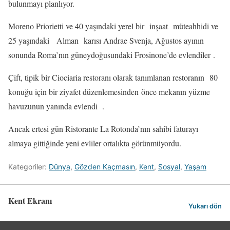
bulunmayı planlıyor.
Moreno Priorietti ve 40 yaşındaki yerel bir inşaat müteahhidi ve
25 yaşındaki Alman karısı Andrae Svenja, Ağustos ayının
sonunda Roma’nın güneydoğusundaki Frosinone’de evlendiler .
Çift, tipik bir Ciociaria restoranı olarak tanımlanan restoranın 80
konuğu için bir ziyafet düzenlemesinden önce mekanın yüzme
havuzunun yanında evlendi .
Ancak ertesi gün Ristorante La Rotonda’nın sahibi faturayı
almaya gittiğinde yeni evliler ortalıkta görünmüyordu.
Kategoriler:
Dünya
,
Gözden Kaçmasın
,
Kent
,
Sosyal
,
Yaşam
Kent Ekranı
Yukarı dön