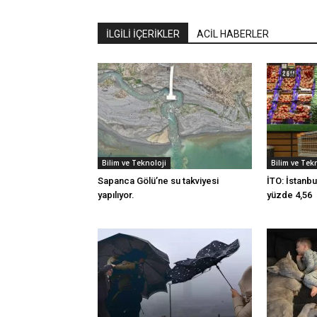
İLGİLİ İÇERİKLER
ACİL HABERLER
Bilim ve Teknoloji
Bilim ve Tek
Sapanca Gölü’ne su takviyesi
İTO: İstanbu
yapılıyor.
yüzde 4,56