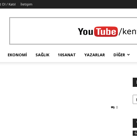
t Ol / Katıl
İletişim
EKONOMI
SAĞLIK
10SANAT
YAZARLAR
DIĞER
Ka
0
G