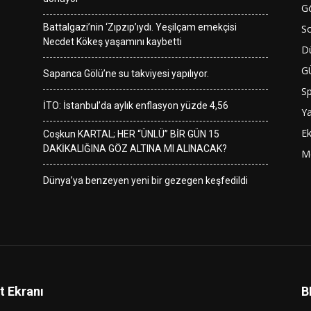
G
Battalgazi’nin ‘Zıpzıp’ıydı. Yeşilçam emekçisi
So
Necdet Kökeş yaşamını kaybetti
D
G
Sapanca Gölü’ne su takviyesi yapılıyor.
S
İTO: İstanbul’da aylık enflasyon yüzde 4,56
Y
E
Coşkun KARTAL; HER “ÜNLÜ” BİR GÜN 15
DAKİKALIĞINA GÖZ ALTINA MI ALINACAK?
M
Dünya’ya benzeyen yeni bir gezegen keşfedildi
t Ekranı
B