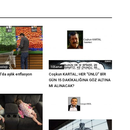
noloji
10Sanat
l’da aylık enflasyon
Coşkun KARTAL; HER “ÜNLÜ” BİR
GÜN 15 DAKİKALIĞINA GÖZ ALTINA
MI ALINACAK?