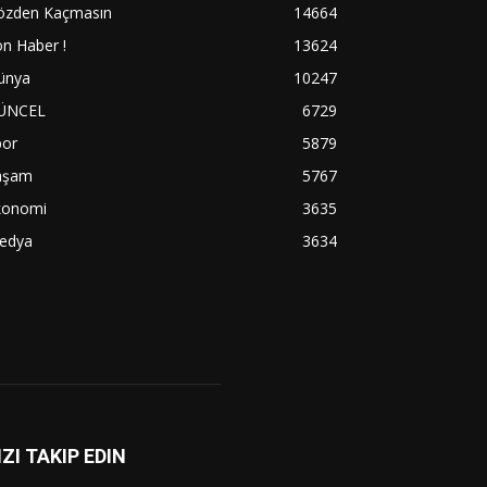
özden Kaçmasın
14664
n Haber !
13624
ünya
10247
ÜNCEL
6729
por
5879
aşam
5767
konomi
3635
edya
3634
IZI TAKIP EDIN