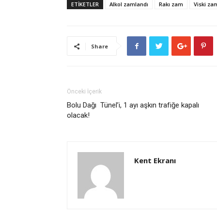
ETİKETLER
Alkol zamlandı
Rakı zam
Viski za
Share
Önceki İçerik
Bolu Dağı Tünel’i, 1 ayı aşkın trafiğe kapalı
olacak!
Kent Ekranı