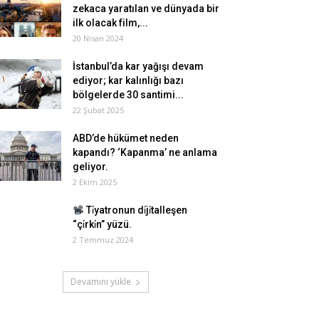
zekaca yaratılan ve dünyada bir
ilk olacak film,...
20 Nisan 2024
İstanbul’da kar yağışı devam
ediyor; kar kalınlığı bazı
bölgelerde 30 santimi...
22 Şubat 2025
ABD’de hükümet neden
kapandı? ‘Kapanma’ ne anlama
geliyor.
2 Ekim 2025
Ti̇yatronun di̇ji̇talleşen
“çi̇rki̇n” yüzü.
2 Temmuz 2024
Devamını yükle