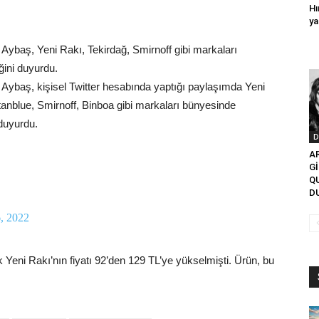
Hı
ya
Aybaş, Yeni Rakı, Tekirdağ, Smirnoff gibi markaları
ini duyurdu.
 Aybaş, kişisel Twitter hesabında yaptığı paylaşımda Yeni
stanblue, Smirnoff, Binboa gibi markaları bünyesinde
 duyurdu.
D
A
Gİ
Q
D
, 2022
Yeni Rakı’nın fiyatı 92’den 129 TL’ye yükselmişti. Ürün, bu