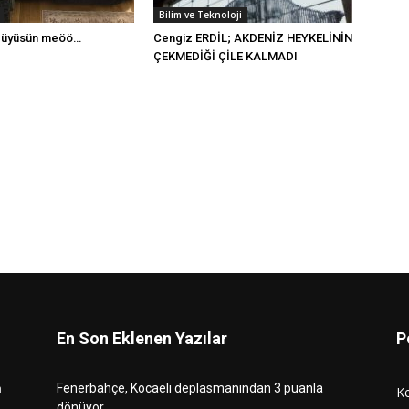
Bilim ve Teknoloji
büyüsün meöö…
Cengiz ERDİL; AKDENİZ HEYKELİNİN
ÇEKMEDİĞİ ÇİLE KALMADI
En Son Eklenen Yazılar
P
n
Fenerbahçe, Kocaeli deplasmanından 3 puanla
K
dönüyor