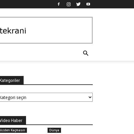
Kategoriler
tegoriler
Video Haber
özden Kaçmasın
Dünya