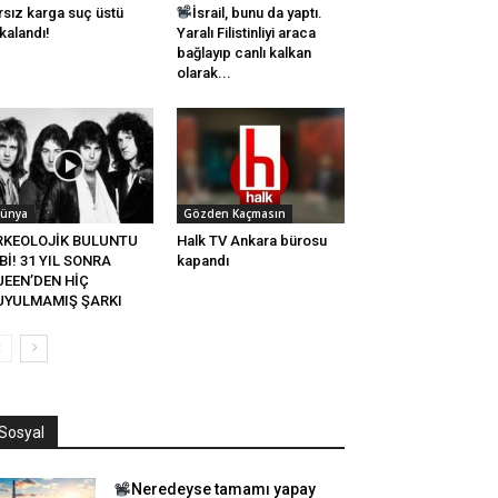
rsız karga suç üstü
İsrail, bunu da yaptı.
kalandı!
Yaralı Filistinliyi araca
bağlayıp canlı kalkan
olarak...
ünya
Gözden Kaçmasın
RKEOLOJİK BULUNTU
Halk TV Ankara bürosu
Bİ! 31 YIL SONRA
kapandı
UEEN’DEN HİÇ
UYULMAMIŞ ŞARKI
Sosyal
Neredeyse tamamı yapay