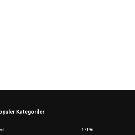
opüler Kategoriler
ent
17196