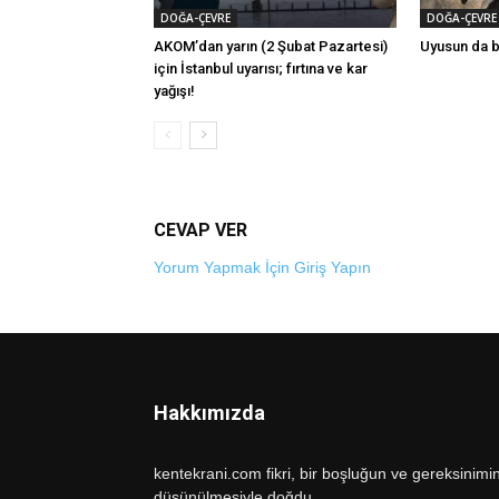
DOĞA-ÇEVRE
DOĞA-ÇEVRE
AKOM’dan yarın (2 Şubat Pazartesi)
Uyusun da 
için İstanbul uyarısı; fırtına ve kar
yağışı!
CEVAP VER
Yorum Yapmak İçin Giriş Yapın
Hakkımızda
kentekrani.com fikri, bir boşluğun ve gereksinimi
düşünülmesiyle doğdu.