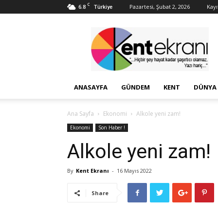
C
6.8
Pazartesi, Şubat 2, 2026
Kayı
Türkiye
Kent
Ekranı
ANASAYFA
GÜNDEM
KENT
DÜNYA
Ana Sayfa
Ekonomi
Alkole yeni zam!
Ekonomi
Son Haber !
Alkole yeni zam!
By
Kent Ekranı
-
16 Mayıs 2022
Share