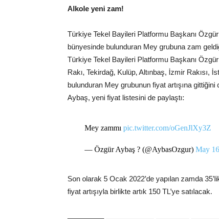
Alkole yeni zam!
Türkiye Tekel Bayileri Platformu Başkanı Özgür 
bünyesinde bulunduran Mey grubuna zam geldiğ
Türkiye Tekel Bayileri Platformu Başkanı Özgür
Rakı, Tekirdağ, Kulüp, Altınbaş, İzmir Rakısı, İ
bulunduran Mey grubunun fiyat artışına gittiğini
Aybaş, yeni fiyat listesini de paylaştı:
Mey zammı
pic.twitter.com/oGenJlXy3Z
— Özgür Aybaş ? (@AybasOzgur)
May 16
Son olarak 5 Ocak 2022’de yapılan zamda 35’lik 
fiyat artışıyla birlikte artık 150 TL’ye satılacak.