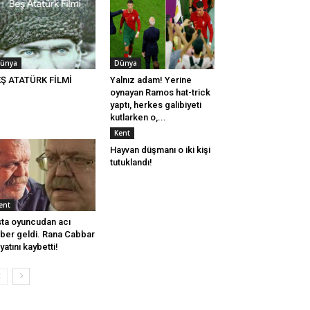
ünya
Dünya
Ş ATATÜRK FİLMİ
Yalnız adam! Yerine
oynayan Ramos hat-trick
yaptı, herkes galibiyeti
kutlarken o,...
Kent
Hayvan düşmanı o iki kişi
tutuklandı!
ent
ta oyuncudan acı
ber geldi. Rana Cabbar
yatını kaybetti!