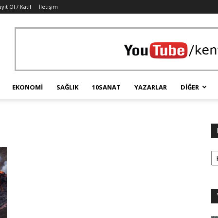
yıt Ol / Katıl
İletişim
EKONOMI
SAĞLIK
10SANAT
YAZARLAR
DIĞER
ğ
Ka