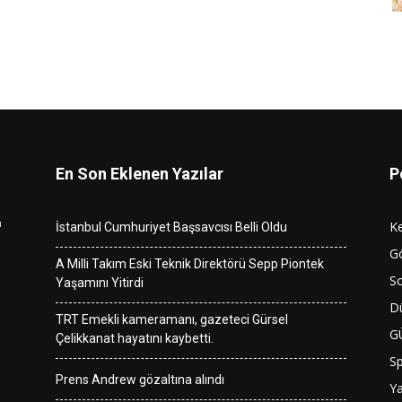
En Son Eklenen Yazılar
P
n
K
İstanbul Cumhuriyet Başsavcısı Belli Oldu
G
A Milli Takım Eski Teknik Direktörü Sepp Piontek
So
Yaşamını Yitirdi
D
TRT Emekli kameramanı, gazeteci Gürsel
G
Çelikkanat hayatını kaybetti.
S
Prens Andrew gözaltına alındı
Y