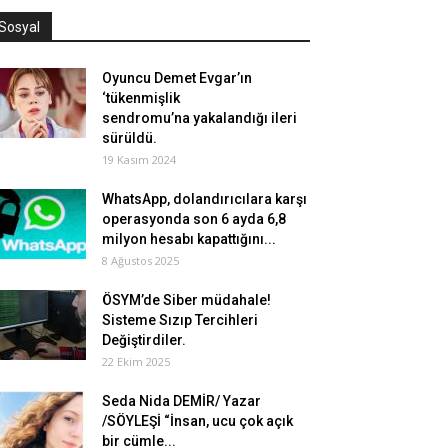
Sosyal
Oyuncu Demet Evgar’ın
‘tükenmişlik
sendromu’na yakalandığı ileri
sürüldü.
19 Kasım 2024
WhatsApp, dolandırıcılara karşı
operasyonda son 6 ayda 6,8
milyon hesabı kapattığını...
8 Ağustos 2025
ÖSYM’de Siber müdahale!
Sisteme Sızıp Tercihleri
Değiştirdiler.
22 Ekim 2025
Seda Nida DEMİR/ Yazar
/SÖYLEŞİ “İnsan, ucu çok açık
bir cümle...