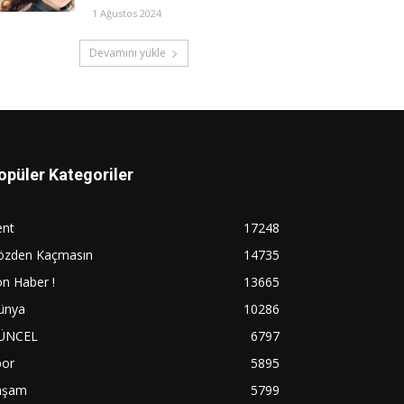
1 Ağustos 2024
Devamını yükle
opüler Kategoriler
ent
17248
özden Kaçmasın
14735
n Haber !
13665
ünya
10286
ÜNCEL
6797
por
5895
aşam
5799