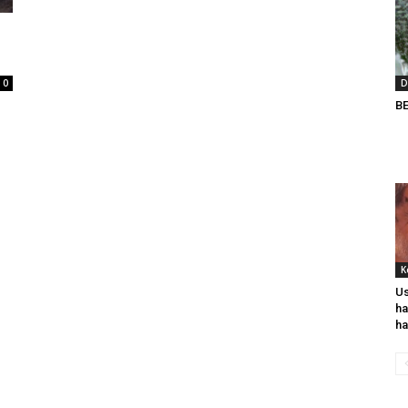
0
D
BE
K
Us
ha
ha