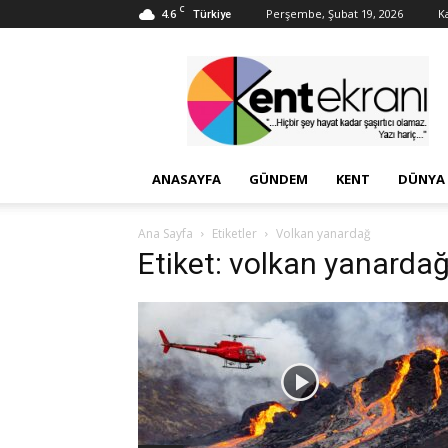
C
4.6
Perşembe, Şubat 19, 2026
Ka
Türkiye
Kent
Ekranı
ANASAYFA
GÜNDEM
KENT
DÜNYA
Ana Sayfa
Etiketler
Volkan yanardağ
Etiket: volkan yanarda