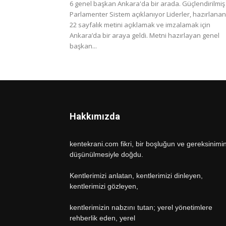
6 genel başkan Ankara'da bir arada. Güçlendirilmiş
Parlamenter Sistem açıklanıyor Liderler, hazırlanan
22 sayfalık metini açıklamak ve imzalamak için
Ankara’da bir araya geldi. Metni hazırlayan genel
başkan...
Hakkımızda
kentekrani.com fikri, bir boşluğun ve gereksinimi
düşünülmesiyle doğdu.
Kentlerimizi anlatan, kentlerimizi dinleyen,
kentlerimizi gözleyen,
kentlerimizin nabzını tutan; yerel yönetimlere
rehberlik eden, yerel