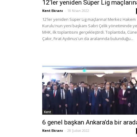
12’ler yeniden Süper Lig maçların
Kent Ekranı
-
18 Nisan 2022
12'ler yeniden Süper Lig maçlarına! Merkez Hakem
Kurulu'nun yeni başkanı Sabri Çelik yönetiminde ye
MHK, ilk toplantısını gerçekleştirdi. Toplantıda, Cüne
Çakır, Fırat Aydınus'un da aralarında bulunduğu...
Kent
6 genel başkan Ankara’da bir arad
Kent Ekranı
-
28 Şubat 2022