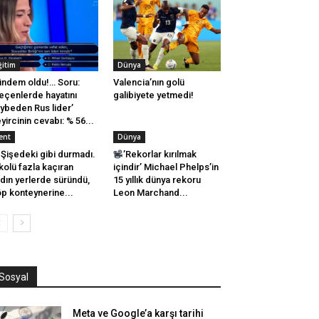
ğitim
Dünya
ndem oldu!… Soru:
Valencia’nın golü
eçenlerde hayatını
galibiyete yetmedi!
ybeden Rus lider’
yircinin cevabı: % 56...
ent
Dünya
Şişedeki gibi durmadı.
’Rekorlar kırılmak
kolü fazla kaçıran
içindir’ Michael Phelps’in
dın yerlerde süründü,
15 yıllık dünya rekoru
p konteynerine...
Leon Marchand...
Sosyal
Meta ve Google’a karşı tarihi