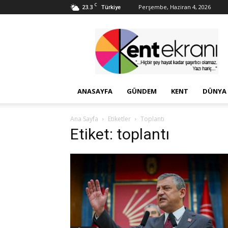
C
23.3
Perşembe, Haziran 4, 2026
Türkiye
Kent
Ekranı
ANASAYFA
GÜNDEM
KENT
DÜNYA
Ana Sayfa
Etiketler
Toplantı
Etiket: toplantı