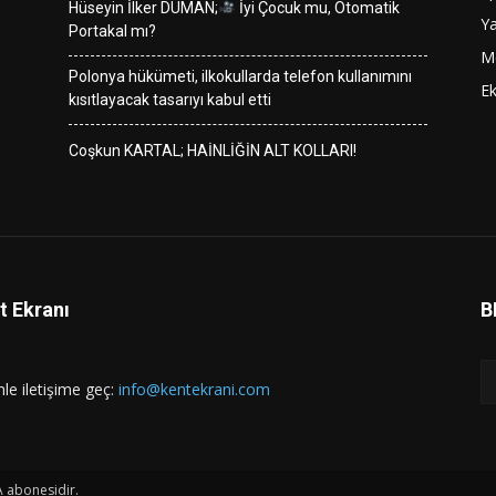
Hüseyin İlker DUMAN;
İyi Çocuk mu, Otomatik
Y
Portakal mı?
M
Polonya hükümeti, ilkokullarda telefon kullanımını
E
kısıtlayacak tasarıyı kabul etti
Coşkun KARTAL; HAİNLİĞİN ALT KOLLARI!
t Ekranı
B
mle iletişime geç:
info@kentekrani.com
A abonesidir.