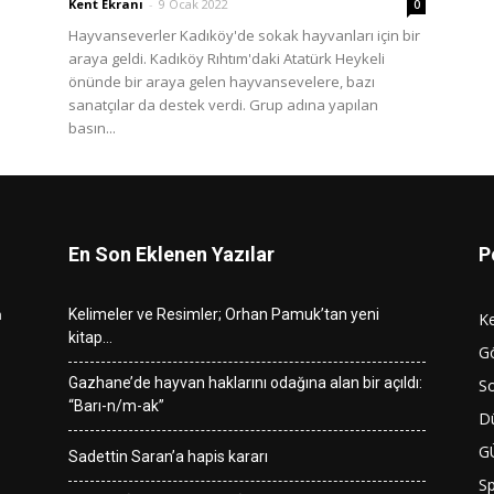
Kent Ekranı
-
9 Ocak 2022
0
Hayvanseverler Kadıköy'de sokak hayvanları için bir
araya geldi. Kadıköy Rıhtım'daki Atatürk Heykeli
önünde bir araya gelen hayvansevelere, bazı
sanatçılar da destek verdi. Grup adına yapılan
basın...
En Son Eklenen Yazılar
P
n
Kelimeler ve Resimler; Orhan Pamuk’tan yeni
K
kitap…
G
Gazhane’de hayvan haklarını odağına alan bir açıldı:
So
“Barı-n/m-ak”
D
G
Sadettin Saran’a hapis kararı
S