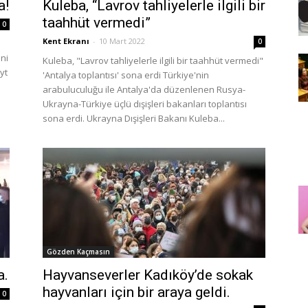
a!
Kuleba, “Lavrov tahliyelerle ilgili bir
taahhüt vermedi”
0
Kent Ekranı
-
10 Mart 2022
0
ni
Kuleba, "Lavrov tahliyelerle ilgili bir taahhüt vermedi"
yt
'Antalya toplantısı' sona erdi Türkiye'nin
arabuluculuğu ile Antalya'da düzenlenen Rusya-
Ukrayna-Türkiye üçlü dışişleri bakanları toplantısı
sona erdi. Ukrayna Dışişleri Bakanı Kuleba...
Gözden Kaçmasın
a.
Hayvanseverler Kadıköy’de sokak
hayvanları için bir araya geldi.
0