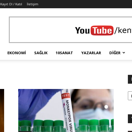
Kayıt Ol / Katıl
İletişim
EKONOMI
SAĞLIK
10SANAT
YAZARLAR
DIĞER
Ka