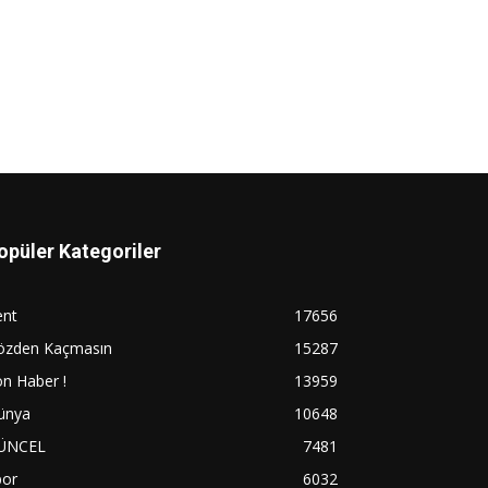
opüler Kategoriler
ent
17656
özden Kaçmasın
15287
n Haber !
13959
ünya
10648
ÜNCEL
7481
por
6032