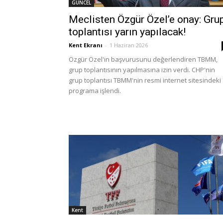
GÜNCEL
Meclisten Özgür Özel’e onay: Gru
toplantısı yarın yapılacak!
Kent Ekranı
-
1 Haziran 2026
Özgür Özel'in başvurusunu değerlendiren TBMM,
grup toplantısının yapılmasına izin verdi. CHP'nin
grup toplantısı TBMM'nin resmi internet sitesindeki
programa işlendi.
Kent