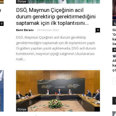
Dünya
p
DSÖ, Maymun Çiçeğinin acil
durum gerektirip gerektirmediğini
saptamak için ilk toplantısını...
0
E
Kent Ekranı
-
24 Haziran 2022
Gü
0
‘G
DSÖ, Maymun Çiçeğinin acil durum gerektirip
ka
gerektirmediğini saptamak için ilk toplantısını yaptı.
Se
Örgütten yapılan yazılı açıklamada, DSÖ acil durum
K
komitesinin, maymun çiçeği salgınının Uluslararası
Halk...
Al
ka
çö
Dünya