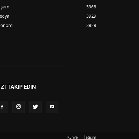
aşam
5968
edya
3929
konomi
3828
IZI TAKIP EDIN
Künye
İletişim