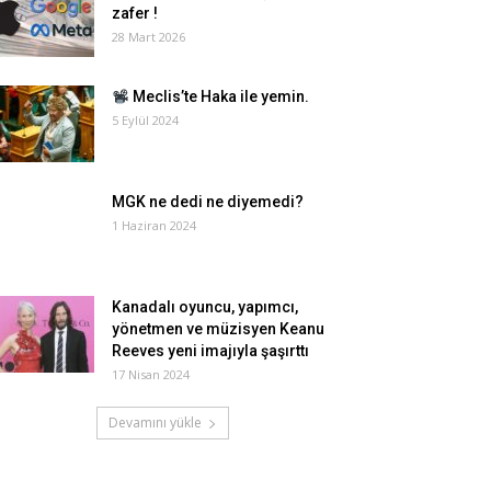
zafer !
28 Mart 2026
Meclis’te Haka ile yemin.
5 Eylül 2024
MGK ne dedi ne diyemedi?
1 Haziran 2024
Kanadalı oyuncu, yapımcı,
yönetmen ve müzisyen Keanu
Reeves yeni imajıyla şaşırttı
17 Nisan 2024
Devamını yükle