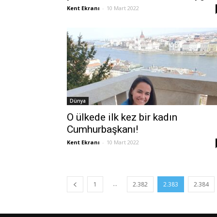
Kent Ekranı
-
10 Mart 2022
Dünya
O ülkede ilk kez bir kadın
Cumhurbaşkanı!
Kent Ekranı
-
10 Mart 2022
...
1
2.382
2.383
2.384