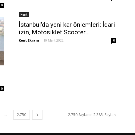
0
Kent
İstanbul’da yeni kar önlemleri: İdari
izin, Motosiklet Scooter…
Kent Ekranı
-
10 Mart 2022
0
0
...
2.750
2.750 Sayfanın 2.383. Sayfası