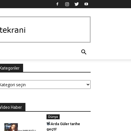
Kategoriler
tegoriler
Video Haber
Dünya
Arda Güler tarihe
geçti!