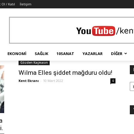
 Ol / Katıl
İletişim
EKONOMI
SAĞLIK
10SANAT
YAZARLAR
DIĞER
Gözden Kaçmasın
Wilma Elles şiddet mağduru oldu!
Ka
Kent Ekranı
-
10 Mart 2022
0
a
i.