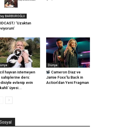
tay BARBUROĞLU
ODCAST/ ‘Uzaktan
viyorum’
ünya
Dünya
cil hayvan istemeyen
Cameron Diaz ve
 sahiplerine ders:
Jamie Foxx’lu Back in
disiyle evlenip evin
Action’dan Yeni Fragman
ikahlı’ üyesi...
Sosyal