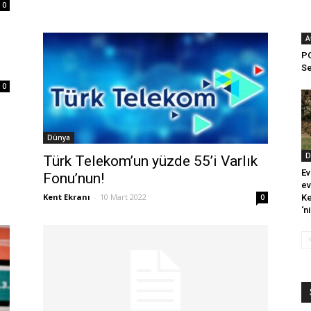
0
A
P
Se
0
Dünya
D
Türk Telekom’un yüzde 55’i Varlık
Ev
Fonu’nun!
ev
Kent Ekranı
-
10 Mart 2022
0
Ke
‘n