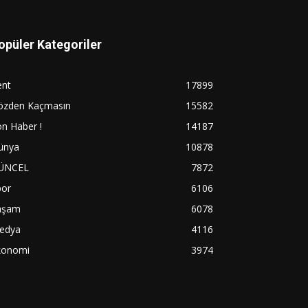
opüler Kategoriler
ent
17899
özden Kaçmasın
15582
n Haber !
14187
ünya
10878
ÜNCEL
7872
por
6106
aşam
6078
edya
4116
konomi
3974