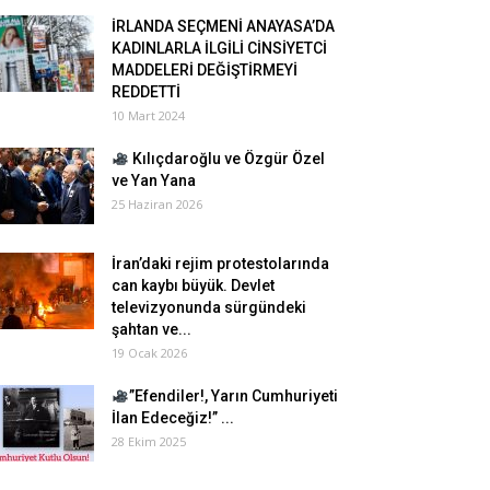
İRLANDA SEÇMENİ ANAYASA’DA
KADINLARLA İLGİLİ CİNSİYETCİ
MADDELERİ DEĞİŞTİRMEYİ
REDDETTİ
10 Mart 2024
Kılıçdaroğlu ve Özgür Özel
ve Yan Yana
25 Haziran 2026
İran’daki rejim protestolarında
can kaybı büyük. Devlet
televizyonunda sürgündeki
şahtan ve...
19 Ocak 2026
”Efendiler!, Yarın Cumhuriyeti
İlan Edeceğiz!” ...
28 Ekim 2025