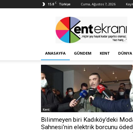
C
15.8
Cuma, Ağustos 7, 2026
Kayıt
Türkiye
Kent
Ekranı
ANASAYFA
GÜNDEM
KENT
DÜNYA
Kent
Bilinmeyen biri Kadıköy’deki Mod
Sahnesi’nin elektrik borcunu öded