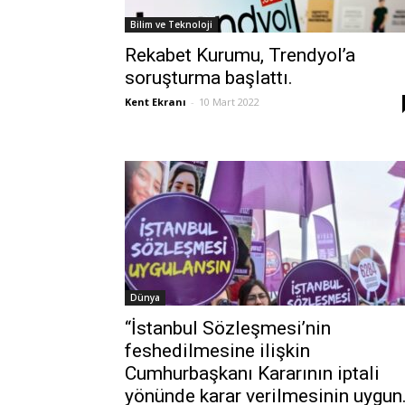
Bilim ve Teknoloji
Rekabet Kurumu, Trendyol’a
soruşturma başlattı.
Kent Ekranı
-
10 Mart 2022
Dünya
“İstanbul Sözleşmesi’nin
feshedilmesine ilişkin
Cumhurbaşkanı Kararının iptali
yönünde karar verilmesinin uygun.