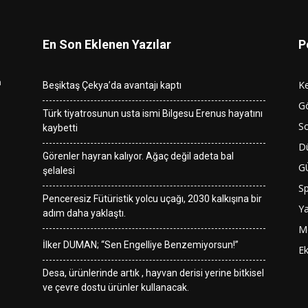
En Son Eklenen Yazılar
P
n
K
Beşiktaş Çekya’da avantajı kaptı
G
Türk tiyatrosunun usta ismi Bilgesu Erenus hayatını
So
kaybetti
D
Görenler hayran kalıyor. Ağaç değil adeta bal
G
şelalesi
S
Penceresiz Fütüristik yolcu uçağı, 2030 kalkışına bir
Y
adım daha yaklaştı.
M
İlker DUMAN; “Sen Engelliye Benzemiyorsun!”
E
Desa, ürünlerinde artık , hayvan derisi yerine bitkisel
ve çevre dostu ürünler kullanacak.