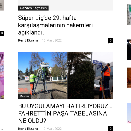
Gözden Kaçmasın
Süper Lig’de 29. hafta
karşılaşmalarının hakemleri
açıklandı.
0
Kent Ekranı
-
10 Mart 2022
0
Dünya
BU UYGULAMAYI HATIRLIYORUZ…
FAHRETTİN PAŞA TABELASINA
NE OLDU?
..
Kent Ekranı
-
10 Mart 2022
0