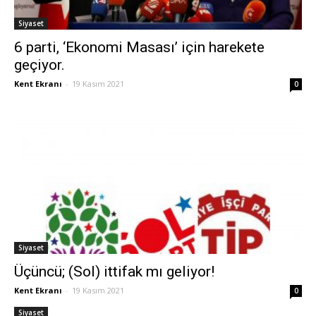
Siyaset
6 parti, ‘Ekonomi Masası’ için harekete
geçiyor.
Kent Ekranı
-
19 Kasım 2021
0
Siyaset
Üçüncü; (Sol) ittifak mı geliyor!
Kent Ekranı
-
19 Kasım 2021
0
Siyaset