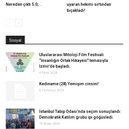
Nereden çıktı 5.0;...
uyaran hekimi sırtından
bıçakladı!
Sosyal
Uluslararası Mitoloji Film Festivali
“İnsanlığın Ortak Hikayesi” temasıyla
İzmir’de başladı.
4 Ekim 2024
Kediname (28) Yemişim cinsini!
6 Temmuz 2024
İstanbul Tabip Odası’nda seçim sonuçlandı:
Demokratik Katılım grubu ipi göğüsledi.
19 Nisan 2026