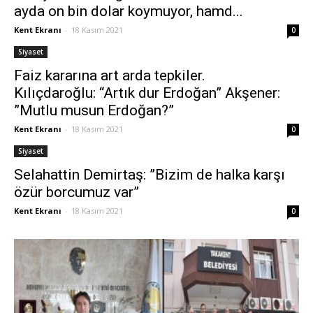
ayda on bin dolar koymuyor, hamd...
Kent Ekranı
-
18 Kasım 2021
0
Siyaset
Faiz kararına art arda tepkiler.
Kılıçdaroğlu: “Artık dur Erdoğan” Akşener:
”Mutlu musun Erdoğan?”
Kent Ekranı
-
18 Kasım 2021
0
Siyaset
Selahattin Demirtaş: ”Bizim de halka karşı
özür borcumuz var”
Kent Ekranı
-
18 Kasım 2021
0