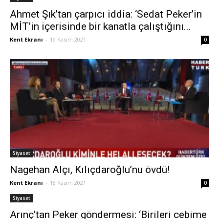
Ahmet Şık’tan çarpıcı iddia: ‘Sedat Peker’in
MİT’in içerisinde bir kanatla çalıştığını...
Kent Ekranı
-
19 Kasım 2021
0
Siyaset
Nagehan Alçı, Kılıçdaroğlu’nu övdü!
Kent Ekranı
-
18 Kasım 2021
0
Siyaset
Arınç’tan Peker göndermesi: ‘Birileri cebime