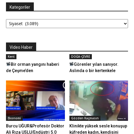
Kategoriler
Kategoriler
Video Haber
Kent
DOĞA-ÇEVRE
Bir orman yangını haberi
Görenler yılan sanıyor.
de Çeşme’den
Aslında o bir kertenkele
Ekonomi
Gözden Kaçmasın
Burcu UĞUR&Profesör Doktor
Klinikte yüksek sesle konuşup
Ali Rıza USLU/Endüstri 5.0
küfreden kadın, kendisini