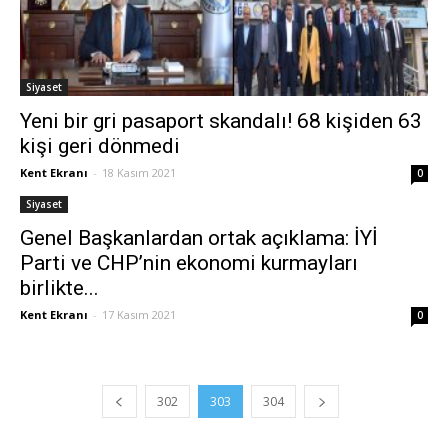
Siyaset
Yeni bir gri pasaport skandalı! 68 kişiden 63
kişi geri dönmedi
Kent Ekranı
-
18 Kasım 2021
0
Siyaset
Genel Başkanlardan ortak açıklama: İYİ
Parti ve CHP’nin ekonomi kurmayları
birlikte...
Kent Ekranı
-
17 Kasım 2021
0
302
303
304