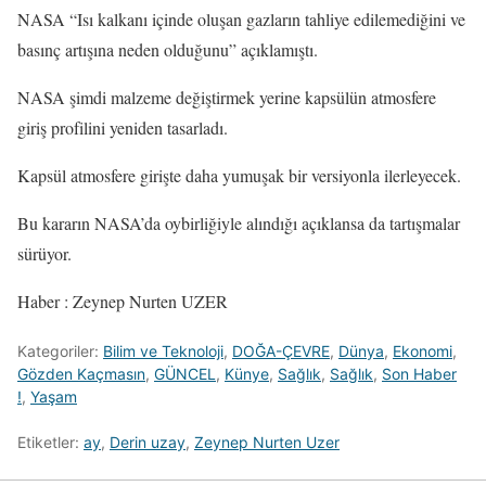
NASA “Isı kalkanı içinde oluşan gazların tahliye edilemediğini ve
basınç artışına neden olduğunu” açıklamıştı.
NASA şimdi malzeme değiştirmek yerine kapsülün atmosfere
giriş profilini yeniden tasarladı.
Kapsül atmosfere girişte daha yumuşak bir versiyonla ilerleyecek.
Bu kararın NASA’da oybirliğiyle alındığı açıklansa da tartışmalar
sürüyor.
Haber : Zeynep Nurten UZER
Kategoriler:
Bilim ve Teknoloji
,
DOĞA-ÇEVRE
,
Dünya
,
Ekonomi
,
Gözden Kaçmasın
,
GÜNCEL
,
Künye
,
Sağlık
,
Sağlık
,
Son Haber
!
,
Yaşam
Etiketler:
ay
,
Derin uzay
,
Zeynep Nurten Uzer