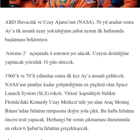
ABD Havacılık ve Uzay Ajansı’nın (NASA), 50 yıl aradan sonra
Ay’a ilk insanlı uzay yolculuğunu şubat ayının ilk haftasında
başlatması bekleniyor.
‘Artemis 2’ uçuşunda 4 astronot yer alacak. Uzayın derinliğine
yapılacak yolculuk 10 gün sürecek.
1960’lı ve 70’li yıllardan sonra ilk kez Ay’a insanlı gidilecek.
NASA’nın şimdiye kadar geliştirdiğinin en güçlüsü olan Space
Launch System (SLS) roketi, ‘Orion’ kapsülüyle birlikte
Florida’daki Kennedy Uzay Merkezi’nde yer alan Araç Montaj
Binası’ndan fırlatma rampasına doğru yola çıktı. Bu hafta fırlatma
öncesi testi yapacak. Herhangi bir sorun çıkmaması durumunda
en erken 6 Şubat’ta fırlatma gerçekleşecek.