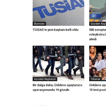
Ekonomi
Gözden Kaç
TÜSİAD’ın yeni başkanı belli oldu
İBB soruştur
voleybolcu 
alındı
Gözden Kaçmasın
10Sanat
Bir dalga daha; Ünlülere uyuşturucu
Ünlülere uy
operasyonunda 19 gözaltı
15 test pozit