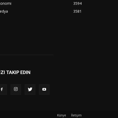
konomi
3594
edya
3581
IZI TAKIP EDIN
Künye
İletişim