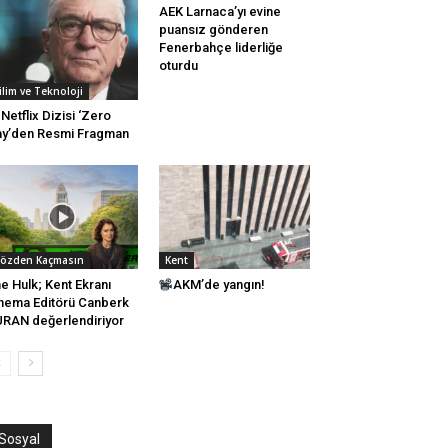
AEK Larnaca’yı evine
puansız gönderen
Fenerbahçe liderliğe
oturdu
ilim ve Teknoloji
Netflix Dizisi ‘Zero
y’den Resmi Fragman
özden Kaçmasın
Kent
e Hulk; Kent Ekranı
AKM’de yangın!
nema Editörü Canberk
RAN değerlendiriyor
Sosyal