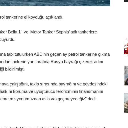
rol tankerine el koyduğu açıklandı.
er Bella 1′ ve ‘Motor Tanker Sophia’ adlı tankerlere
duyurdu.
rına tabi tutulurken ABD’nin geçen ay petrol tankerine çıkma
ından tankerin yan tarafına Rusya bayrağı çizerek adını
 bildirilmişti.
maya çalıştığını, takip sırasında bayrağını ve gövdesindeki
 halkını koruma ve uyuşturucu terörizminin finansmanını
ngelleme misyonumuzdan asla vazgeçmeyeceğiz” dedi.