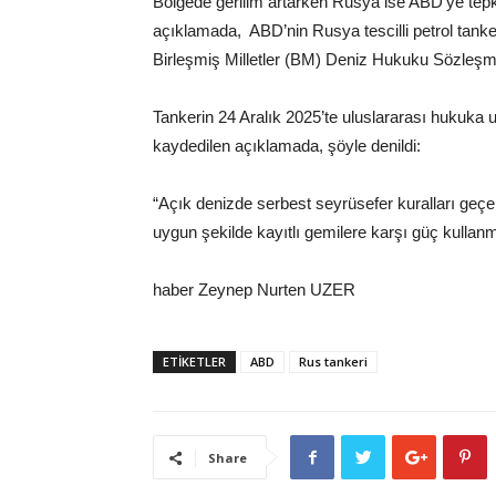
Bölgede gerilim artarken Rusya ise ABD’ye tepk
açıklamada, ABD’nin Rusya tescilli petrol tanker
Birleşmiş Milletler (BM) Deniz Hukuku Sözleşmes
Tankerin 24 Aralık 2025’te uluslararası hukuka uy
kaydedilen açıklamada, şöyle denildi:
“Açık denizde serbest seyrüsefer kuralları geçerli
uygun şekilde kayıtlı gemilere karşı güç kullanm
haber Zeynep Nurten UZER
ETİKETLER
ABD
Rus tankeri
Share