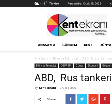
C
-1.3
Perşembe, Ocak 15, 2026
K
Türkiye
Kent
Ekranı
ANASAYFA
GÜNDEM
KENT
DÜNYA
Ana Sayfa
Bilim ve Teknoloji
ABD, Rus tankerine 
Bilim ve Teknoloji
DEPREM
Dünya
Ekonomi
Gözden 
ABD, Rus tankeri
By
Kent Ekranı
-
7 Ocak 2026
Share