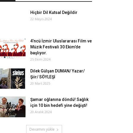
Hiçbir Dil Kutsal Değildir
22 Mayıs 2024
4’ncü İzmir Uluslararası Film ve
Müzik Festivali 30 Ekim’de
başlıyor.
25 Ekim 2024
Dilek Gülşan DUMAN/ Yazar/
Şiir/ SÖYLEŞİ
20 Mart 2025
Şamar oğlanına döndü! Sağlık
için 10 bin hedefi yine değişti!
20 Aralık 2024
Devamını yükle