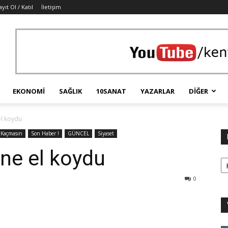
ayıt Ol / Katıl
İletişim
EKONOMI
SAĞLIK
10SANAT
YAZARLAR
DIĞER
el koydu
Kaçmasın
Son Haber !
GÜNCEL
Siyaset
ne el koydu
Ka
0