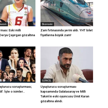
masın
Ekonomi
ması: Eski milli
Zam fırtınasında yerini aldı. YHT bilet
Derya Çayırgan gözaltına
fiyatlarına büyük zam!
GÜNCEL
uşturucu soruşturması;
Uyuşturucu soruşturması
if. İşte o isimler…
kapsamında Galatasaray ve Milli
Takım’ın eski oyuncusu Ümit Karan
gözaltına alındı.