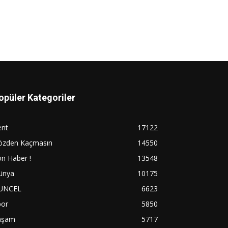
opüler Kategoriler
ent
17122
özden Kaçmasın
14550
n Haber !
13548
ünya
10175
ÜNCEL
6623
por
5850
aşam
5717