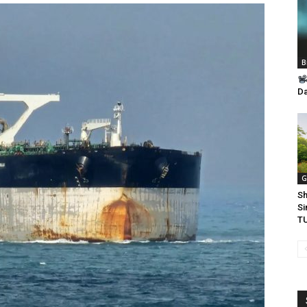
B
Da
G
Sh
Si
TU