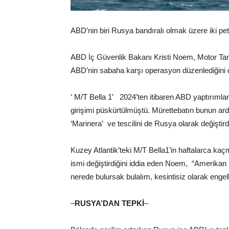
ABD’nin biri Rusya bandıralı olmak üzere iki pet
ABD İç Güvenlik Bakanı Kristi Noem, Motor Tank
ABD’nin sabaha karşı operasyon düzenlediğini 
‘ M/T Bella 1’ 2024’ten itibaren ABD yaptırımla
girişimi püskürtülmüştü. Mürettebatın bunun ard
‘Marinera’ ve tescilini de Rusya olarak değiştirdiği
Kuzey Atlantik’teki M/T Bella1’in haftalarca kaç
ismi değiştirdiğini iddia eden Noem, “Amerikan
nerede bulursak bulalım, kesintisiz olarak e
–
RUSYA’DAN TEPKİ
–