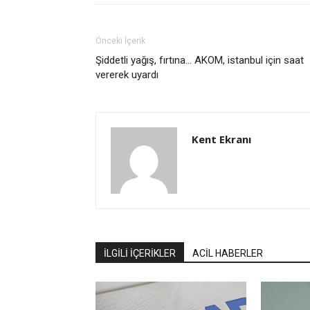
Önceki İçerik
Şiddetli yağış, fırtına… AKOM, istanbul için saat
vererek uyardı
Kent Ekranı
İLGİLİ İÇERİKLER
ACİL HABERLER