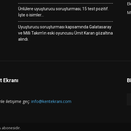
E
Ünlülere uyuşturucu soruşturması; 15 test pozitif.
M
İşte o isimler…
Uyuşturucu soruşturması kapsamında Galatasaray
ve Milli Takım’ın eski oyuncusu Ümit Karan gözaltına
alındı.
t Ekranı
B
mle iletişime geç:
info@kentekrani.com
A abonesidir.