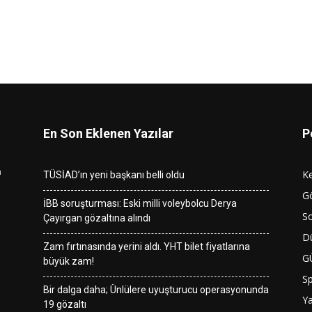
En Son Eklenen Yazılar
P
n
K
TÜSİAD’ın yeni başkanı belli oldu
G
İBB soruşturması: Eski milli voleybolcu Derya
So
Çayırgan gözaltına alındı
D
Zam fırtınasında yerini aldı. YHT bilet fiyatlarına
G
büyük zam!
S
Bir dalga daha; Ünlülere uyuşturucu operasyonunda
Y
19 gözaltı