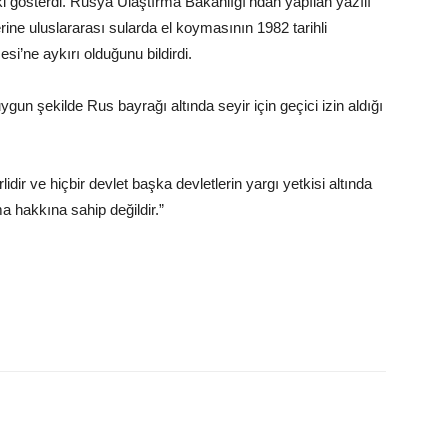
i gösterdi. Rusya Ulaştırma Bakanlığı’ndan yapılan yazılı
ine uluslararası sularda el koymasının 1982 tarihli
i’ne aykırı olduğunu bildirdi.
gun şekilde Rus bayrağı altında seyir için geçici izin aldığı
dir ve hiçbir devlet başka devletlerin yargı yetkisi altında
a hakkına sahip değildir.”