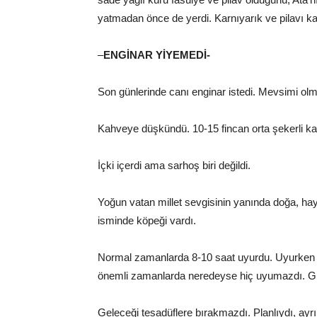
yatmadan önce de yerdi. Karnıyarık ve pilavı kar
–
ENGİNAR YİYEMEDİ-
Son günlerinde canı enginar istedi. Mevsimi olm
Kahveye düşkündü. 10-15 fincan orta şekerli kah
İçki içerdi ama sarhoş biri değildi.
Yoğun vatan millet sevgisinin yanında doğa, hay
isminde köpeği vardı.
Normal zamanlarda 8-10 saat uyurdu. Uyurken p
önemli zamanlarda neredeyse hiç uyumazdı. G
Geleceği tesadüflere bırakmazdı. Planlıydı, ayrın