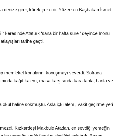
da denize girer, kürek çekerdi. Yüzerken Başbakan İsmet
r keresinde Atatürk ‘sana bir hafta süre ‘ deyince İnönü
layışları tarihe geçti.
şup memleket konularını konuşmayı severdi. Sofrada
 yanında kağıt kalem, masa karşısında kara tahta, harita ve
okul haline sokmuştu. Asla içki alemi, vakit geçirme yeri
çmezdi. Kızkardeşi Makbule Atadan, en sevdiği yemeğin
ın bu yemeğe ‘yağlı fasulye’ dediğini anlatırdı. Bazen