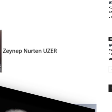
Kö
ko
çe
D
ko
ba
yu