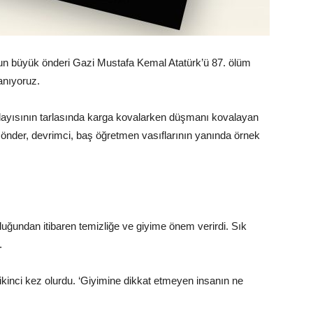
un büyük önderi Gazi Mustafa Kemal Atatürk’ü 87. ölüm
anıyoruz.
dayısının tarlasında karga kovalarken düşmanı kovalayan
 önder, devrimci, baş öğretmen vasıflarının yanında örnek
kluğundan itibaren temizliğe ve giyime önem verirdi. Sık
u.
ikinci kez olurdu. ‘Giyimine dikkat etmeyen insanın ne