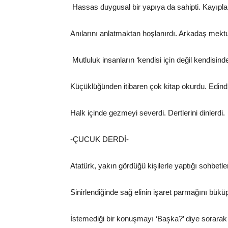
Hassas duygusal bir yapıya da sahipti. Kayıplar
Anılarını anlatmaktan hoşlanırdı. Arkadaş mektup
Mutluluk insanların ‘kendisi için değil kendisi
Küçüklüğünden itibaren çok kitap okurdu. Edindiği
Halk içinde gezmeyi severdi. Dertlerini dinlerdi.
-ÇUCUK DERDİ-
Atatürk, yakın gördüğü kişilerle yaptığı sohbetl
Sinirlendiğinde sağ elinin işaret parmağını bük
İstemediği bir konuşmayı ‘Başka?’ diye sorarak bit