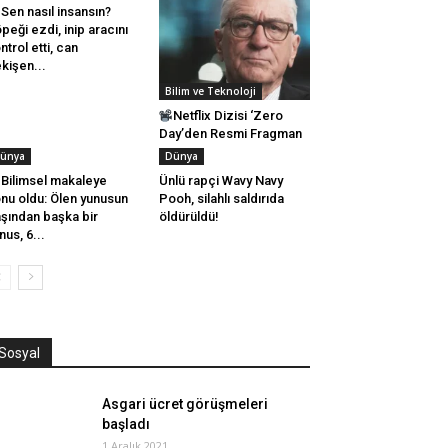
Sen nasıl insansın?
peği ezdi, inip aracını
ntrol etti, can
kişen...
Bilim ve Teknoloji
Netflix Dizisi ‘Zero
Day’den Resmi Fragman
ünya
Dünya
Bilimsel makaleye
Ünlü rapçi Wavy Navy
nu oldu: Ölen yunusun
Pooh, silahlı saldırıda
şından başka bir
öldürüldü!
nus, 6...
Sosyal
Asgari ücret görüşmeleri
başladı
1 Aralık 2021