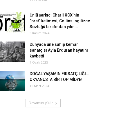
Ünlü şarkıcı Charli XCX’nin
“brat” kelimesi, Collins İngilizce
Sözlüğü tarafından yılın...
3 Kasım 2024
Dünyaca üne sahip keman
sanatçısı Ayla Erduran hayatını
kaybetti
7 Ocak 2025
DOĞAL YAŞAMIN FIRSATÇILIĞI…
OKYANUSTA BİR TOP MİDYE!
15 Mart 2024
Devamını yükle