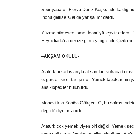
Spor yapardı. Florya Deniz Köşkü’nde kaldığın
İnönü gelirse ‘Gel de yarışalım” derdi.
Yüzme bilmeyen İsmet İnönü’yü teşvik ederdi. Bi
Heybeliada’da denize girmeyi öğrendi. Çivileme at
–
AKŞAM OKULU-
Atatürk arkadaşlarıyla akşamları sofrada bulu
özgürce fikirler tartışılırdı. Yemek tabaklarının
ansiklopediler bulunurdu.
Manevi kızı Sabiha Gökçen “O, bu sofrayı adeta 
değildi” diye anlatırdı.
Atatürk çok yemek yiyen biri değidi. Yemek se
sade yağlı kuru fasulye ve pilav olduğunu, Ata’n