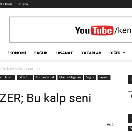
l / Katıl
İletişim
EKONOMI
SAĞLIK
10SANAT
YAZARLAR
DIĞER
 Bu kalp seni unutur mu
on Haber !
GÜNCEL
Kültür/Sanat
Müzik-Magazin
Sağlık
Siyaset
Ka
ER; Bu kalp seni
0
G