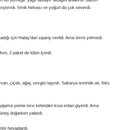
ıştırırdı. İrmik helvası ve yoğurt da çok severdi.
adığı için Hatay’dan sipariş verildi. Ama ömrü yetmedi.
ve, 2 paket de tütün içerdi.
van, çiçek, ağaç sevgisi taşırdı. Sakarya isminde atı, foks
ijama yerine ince ketenden kısa entari giyerdi. Ama
üneş doğarken yatardı.
tılı hesaplardı.