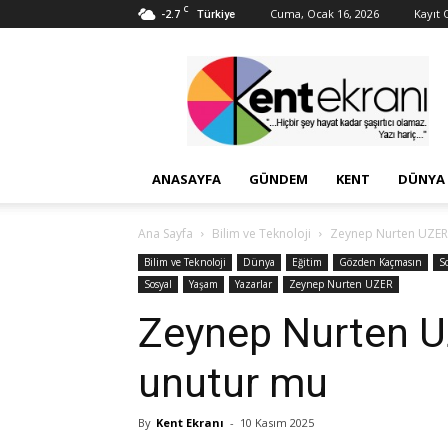
C
-2.7
Cuma, Ocak 16, 2026
Kayıt O
Türkiye
Kent
Ekranı
ANASAYFA
GÜNDEM
KENT
DÜNYA
Ana Sayfa
Bilim ve Teknoloji
Zeynep Nurten UZER;
Bilim ve Teknoloji
Dünya
Eğitim
Gözden Kaçmasın
S
Sosyal
Yaşam
Yazarlar
Zeynep Nurten UZER
Zeynep Nurten UZ
unutur mu
By
Kent Ekranı
-
10 Kasım 2025