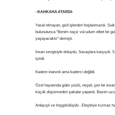
–
KAHKAHA ATARDI-
Yasal olmayan, gizli işlerden hoşlanmazdı. Suika
bulunulunca “Benim naçiz vücudum elbet bir gün
yaşayacaktır” demişti.
İnsan sevgisiyle doluydu. Savaşlara karşıydı. S
içindi.
Kadere inanırdı ama kaderci değildi.
Özel hayatında güler yüzlü, neşeli, şen bir insa
küçük düşürmeden şakalar yapardı. Bazen uzun
Anlayışlı ve hoşgörülüydü . Eleştiriye kızmaz ha