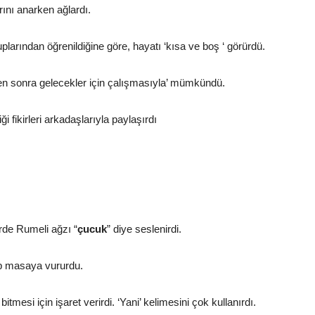
ını anarken ağlardı.
larından öğrenildiğine göre, hayatı ‘kısa ve boş ‘ görürdü.
nden sonra gelecekler için çalışmasıyla’ mümkündü.
 fikirleri arkadaşlarıyla paylaşırdı
erde Rumeli ağzı “
çucuk
” diye seslenirdi.
üp masaya vururdu.
mesi için işaret verirdi. ‘Yani’ kelimesini çok kullanırdı.