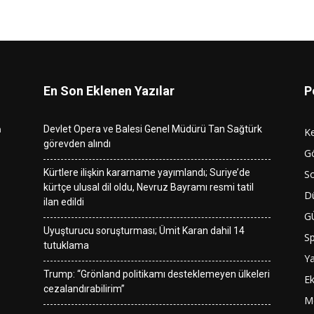
En Son Eklenen Yazılar
P
n
Devlet Opera ve Balesi Genel Müdürü Tan Sağtürk
K
görevden alındı
G
Kürtlere ilişkin kararname yayımlandı; Suriye’de
So
kürtçe ulusal dil oldu, Nevruz Bayramı resmi tatil
D
ilan edildi
G
Uyuşturucu soruşturması; Ümit Karan dahil 14
S
tutuklama
Y
Trump: “Grönland politikamı desteklemeyen ülkeleri
E
cezalandırabilirim”
M