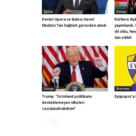
Eğitim
Dünya
Devlet Opera ve Balesi Genel
Kürtlere ili
Müdürü Tan Sağtürk görevden alındı
yayımlandı; 
dil oldu, Ne
ilan edildi
Dünya
Ekonomi
Trump: “Grönland politikamı
Eyüpspor’a 
desteklemeyen ülkeleri
cezalandırabilirim”