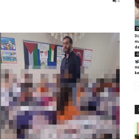
0
D
Dü
ma
da
G
mü
ke