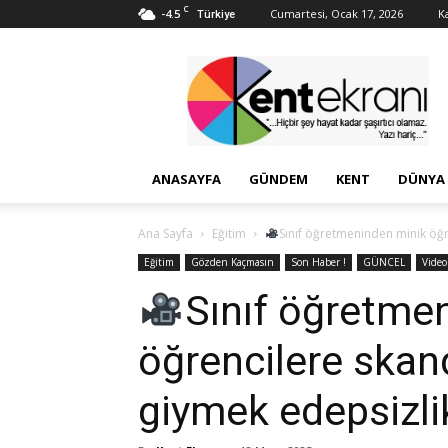
C
-4.5
Cumartesi, Ocak 17, 2026
Ka
Türkiye
Kent
Ekranı
ANASAYFA
GÜNDEM
KENT
DÜNYA
Ana Sayfa
Eğitim
Sınıf öğretmeninden minik öğre
Eğitim
Gözden Kaçmasın
Son Haber !
GÜNCEL
Video
Sınıf öğretme
öğrencilere skand
giymek edepsizlik