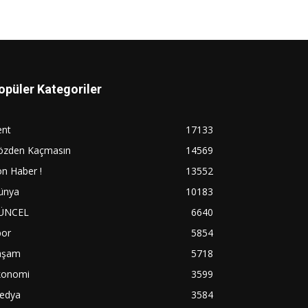
opüler Kategoriler
ent
17133
özden Kaçmasın
14569
n Haber !
13552
ünya
10183
ÜNCEL
6640
por
5854
aşam
5718
konomi
3599
edya
3584