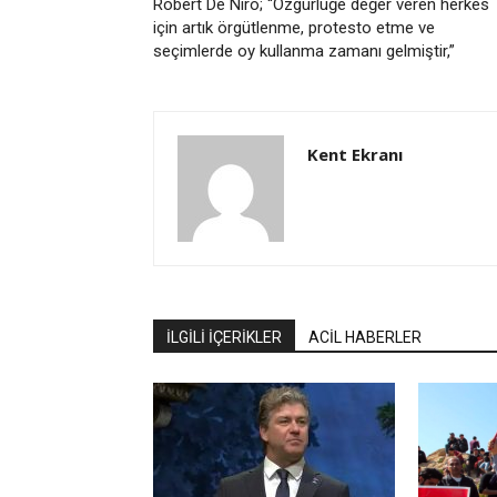
Robert De Niro; “Özgürlüğe değer veren herkes
için artık örgütlenme, protesto etme ve
seçimlerde oy kullanma zamanı gelmiştir,”
Kent Ekranı
İLGİLİ İÇERİKLER
ACİL HABERLER