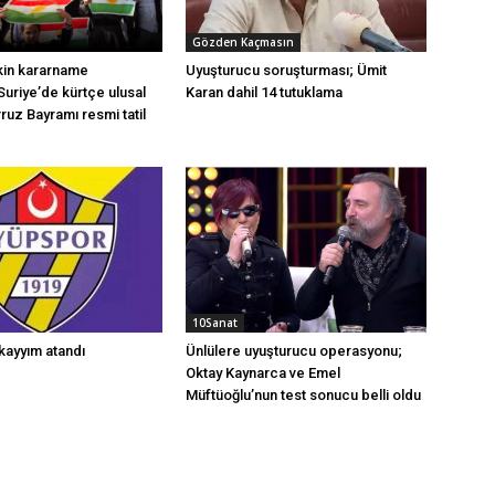
Gözden Kaçmasın
şkin kararname
Uyuşturucu soruşturması; Ümit
Suriye’de kürtçe ulusal
Karan dahil 14 tutuklama
vruz Bayramı resmi tatil
10Sanat
kayyım atandı
Ünlülere uyuşturucu operasyonu;
Oktay Kaynarca ve Emel
Müftüoğlu’nun test sonucu belli oldu