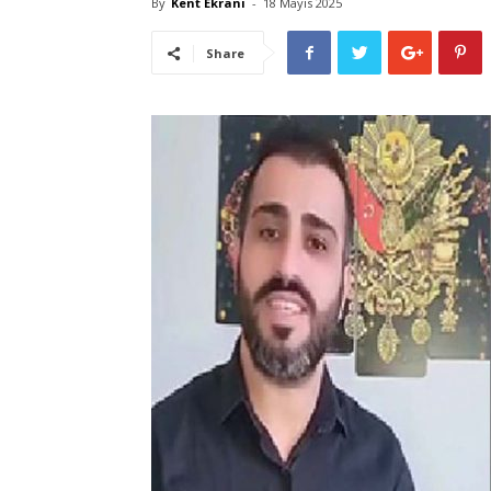
By
Kent Ekranı
-
18 Mayıs 2025
Share