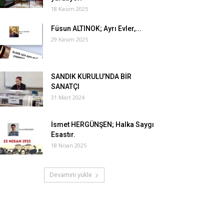
18 Kasım 2025
Füsun ALTINOK; Ayrı Evler,...
29 Kasım 2025
SANDIK KURULU’NDA BİR
SANATÇI
31 Mart 2024
İsmet HERGÜNŞEN; Halka Saygı
Esastır.
18 Nisan 2025
Devamını yükle