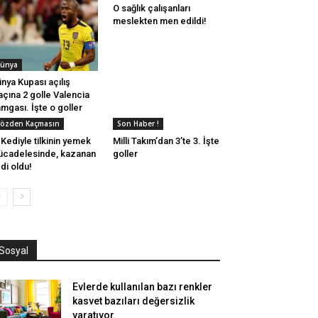
O sağlık çalışanları
meslekten men edildi!
ünya
nya Kupası açılış
çına 2 golle Valencia
mgası. İşte o goller
özden Kaçmasın
Son Haber !
Kediyle tilkinin yemek
Milli Takım’dan 3’te 3. İşte
cadelesinde, kazanan
goller
di oldu!
Sosyal
Evlerde kullanılan bazı renkler
kasvet bazıları değersizlik
yaratıyor.