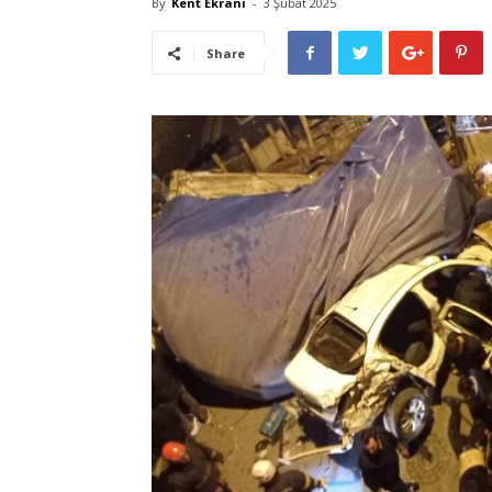
By
Kent Ekranı
-
3 Şubat 2025
Share