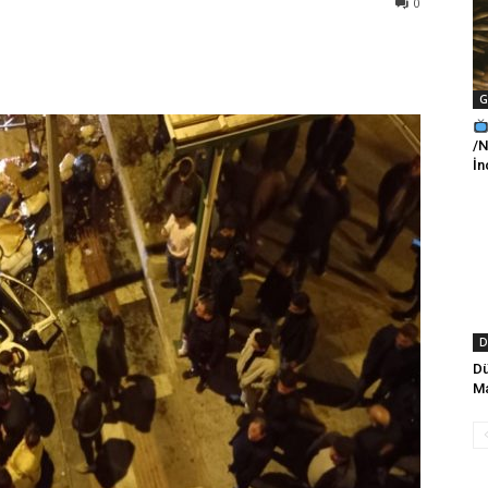
0
G
/N
İ
D
Dü
Ma