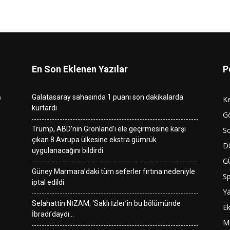
En Son Eklenen Yazılar
P
n
Galatasaray sahasında 1 puanı son dakikalarda
K
kurtardı
G
Trump, ABD’nin Grönland’ı ele geçirmesine karşı
So
çıkan 8 Avrupa ülkesine ekstra gümrük
D
uygulanacağını bildirdi.
G
Güney Marmara’daki tüm seferler fırtına nedeniyle
S
iptal edildi
Y
Selahattin NİZAM; ‘Saklı İzler’in bu bölümünde
E
İbradı’daydı…
M