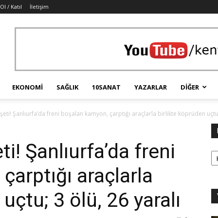
Ol / Katıl
İletişim
EKONOMI
SAĞLIK
10SANAT
YAZARLAR
DIĞER
ti! Şanlıurfa’da freni boşalan kamyon, çarptığı araçlarla birlikte köprüden uçtu;
! Şanlıurfa’da freni
Ka
çarptığı araçlarla
uçtu; 3 ölü, 26 yaralı