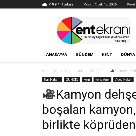
C
-10.9
Pazar, Ocak 18, 2026
Kayıt 
Türkiye
Kent
Ekranı
ANASAYFA
GÜNDEM
KENT
DÜNYA
Ana Sayfa
Son Haber !
GÜNCEL
Kamyon dehşe
Son Haber !
GÜNCEL
Kent
Kent Yerel
Video Haber
Kamyon dehşeti
boşalan kamyon, 
birlikte köprüden 