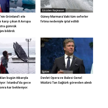
Gözden Kaçmasın
nin Grönland’ı ele
Güney Marmara’daki tüm seferler
 karşı çıkan 8 Avrupa
fırtına nedeniyle iptal edildi
stra gümrük
nı bildirdi.
Eğitim
kları bugün itibarıyla
Devlet Opera ve Balesi Genel
yor: İstanbul’da gece
Müdürü Tan Sağtürk görevden alındı
onra kar bekleniyor.