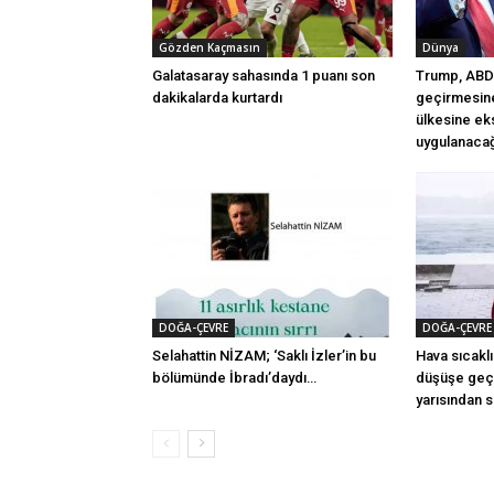
Gözden Kaçmasın
Dünya
Galatasaray sahasında 1 puanı son
Trump, ABD’
dakikalarda kurtardı
geçirmesine
ülkesine ek
uygulanacağı
DOĞA-ÇEVRE
DOĞA-ÇEVRE
Selahattin NİZAM; ‘Saklı İzler’in bu
Hava sıcaklı
bölümünde İbradı’daydı…
düşüşe geçi
yarısından s