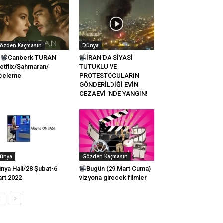
özden Kaçmasın
Dünya
Canberk TURAN
İRAN’DA SİYASİ
etflix/Şahmaran/
TUTUKLU VE
nceleme
PROTESTOCULARIN
GÖNDERİLDİĞİ EVİN
CEZAEVİ ’NDE YANGIN!
ünya
Gözden Kaçmasın
nya Hali/28 Şubat-6
Bugün (29 Mart Cuma)
rt 2022
vizyona girecek filmler