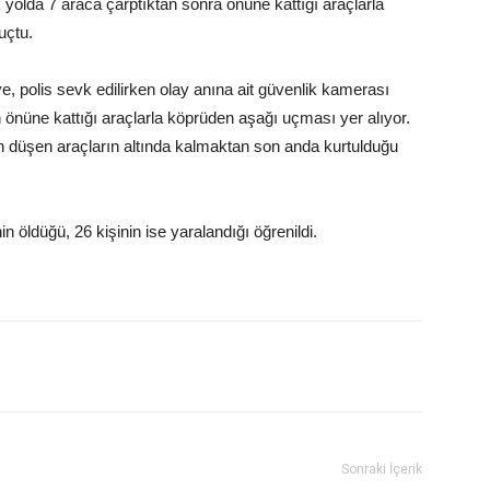
k yolda 7 araca çarptıktan sonra önüne kattığı araçlarla
uçtu.
e, polis sevk edilirken olay anına ait güvenlik kamerası
 önüne kattığı araçlarla köprüden aşağı uçması yer alıyor.
n düşen araçların altında kalmaktan son anda kurtulduğu
n öldüğü, 26 kişinin ise yaralandığı öğrenildi.
Sonraki İçerik