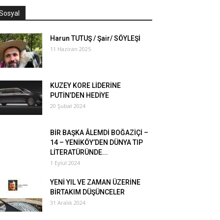
Sosyal
Harun TUTUŞ / Şair/ SÖYLEŞİ
11 Haziran 2025
KUZEY KORE LİDERİNE
PUTİN’DEN HEDİYE
20 Şubat 2024
BİR BAŞKA ÂLEMDİ BOĞAZİÇİ –
14 – YENİKÖY’DEN DÜNYA TIP
LİTERATÜRÜNDE...
1 Eylül 2024
YENİ YIL VE ZAMAN ÜZERİNE
BİRTAKIM DÜŞÜNCELER
31 Aralık 2024