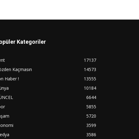
opüler Kategoriler
ent
17137
özden Kaçmasın
14573
n Haber !
13555
ünya
10184
ÜNCEL
6644
por
5855
aşam
5720
konomi
3599
edya
3586