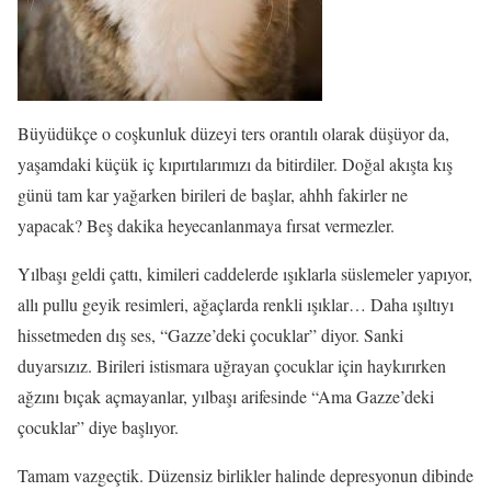
Büyüdükçe o coşkunluk düzeyi ters orantılı olarak düşüyor da,
yaşamdaki küçük iç kıpırtılarımızı da bitirdiler. Doğal akışta kış
günü tam kar yağarken birileri de başlar, ahhh fakirler ne
yapacak? Beş dakika heyecanlanmaya fırsat vermezler.
Yılbaşı geldi çattı, kimileri caddelerde ışıklarla süslemeler yapıyor,
allı pullu geyik resimleri, ağaçlarda renkli ışıklar… Daha ışıltıyı
hissetmeden dış ses, “Gazze’deki çocuklar” diyor. Sanki
duyarsızız. Birileri istismara uğrayan çocuklar için haykırırken
ağzını bıçak açmayanlar, yılbaşı arifesinde “Ama Gazze’deki
çocuklar” diye başlıyor.
Tamam vazgeçtik. Düzensiz birlikler halinde depresyonun dibinde