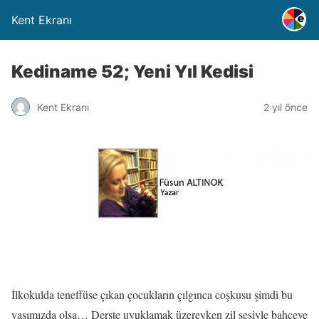
Kent Ekranı
Kediname 52; Yeni Yıl Kedisi
Kent Ekranı
2 yıl önce
İlkokulda teneffüse çıkan çocukların çılgınca coşkusu şimdi bu
yaşımızda olsa… Derste uyuklamak üzereyken zil sesiyle bahçeye