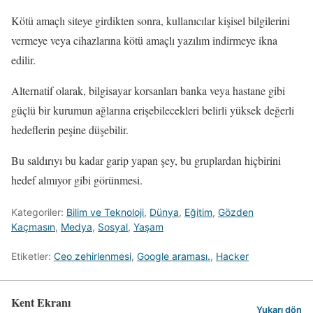
Kötü amaçlı siteye girdikten sonra, kullanıcılar kişisel bilgilerini
vermeye veya cihazlarına kötü amaçlı yazılım indirmeye ikna
edilir.
Alternatif olarak, bilgisayar korsanları banka veya hastane gibi
güçlü bir kurumun ağlarına erişebilecekleri belirli yüksek değerli
hedeflerin peşine düşebilir.
Bu saldırıyı bu kadar garip yapan şey, bu gruplardan hiçbirini
hedef almıyor gibi görünmesi.
Kategoriler:
Bilim ve Teknoloji
,
Dünya
,
Eğitim
,
Gözden
Kaçmasın
,
Medya
,
Sosyal
,
Yaşam
Etiketler:
Ceo zehirlenmesi
,
Google araması.
,
Hacker
Kent Ekranı
Yukarı dön