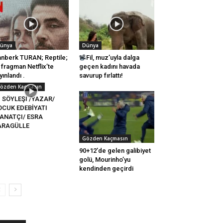
ünya
Dünya
nberk TURAN; Reptile;
Fil, muz’uyla dalga
k fragman Netflix’te
geçen kadını havada
yınlandı .
savurup fırlattı!
özden Kaçmasın
SÖYLEŞİ /YAZAR/
OCUK EDEBİYATI
SANATÇI/ ESRA
ARAGÜLLE
Gözden Kaçmasın
90+12’de gelen galibiyet
golü, Mourinho’yu
kendinden geçirdi