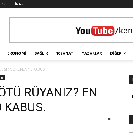
 / Katıl
İletişim
EKONOMI
SAĞLIK
10SANAT
YAZARLAR
DIĞER
EN SIK GÖRÜNEN 10 KABUS.
am
KÖTÜ RÜYANIZ? EN
Ka
 KABUS.
0