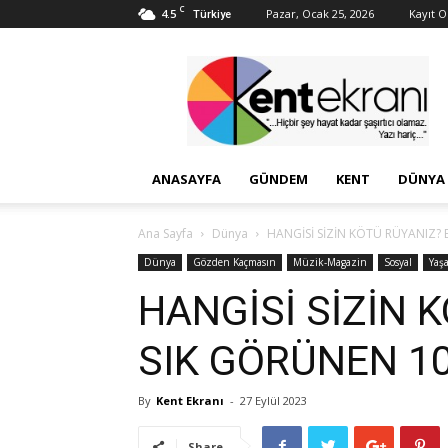
C
4.5
Pazar, Ocak 25, 2026
Kayıt Ol
Türkiye
Kent
Ekranı
ANASAYFA
GÜNDEM
KENT
DÜNYA
Ana Sayfa
Dünya
HANGİSİ SİZİN KÖTÜ RÜYANIZ? 
Dünya
Gözden Kaçmasın
Müzik-Magazin
Sosyal
Yaş
HANGİSİ SİZİN 
SIK GÖRÜNEN 10
By
Kent Ekranı
-
27 Eylül 2023
Share