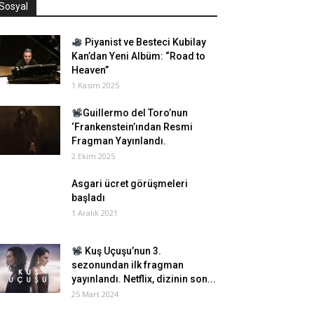
Sosyal
Piyanist ve Besteci Kubilay
Kan’dan Yeni Albüm: “Road to
Heaven”
1 Kasım 2025
Guillermo del Toro’nun
‘Frankenstein’ından Resmi
Fragman Yayınlandı.
2 Ekim 2025
Asgari ücret görüşmeleri
başladı
1 Aralık 2021
Kuş Uçuşu’nun 3.
sezonundan ilk fragman
yayınlandı. Netflix, dizinin son...
25 Mart 2024