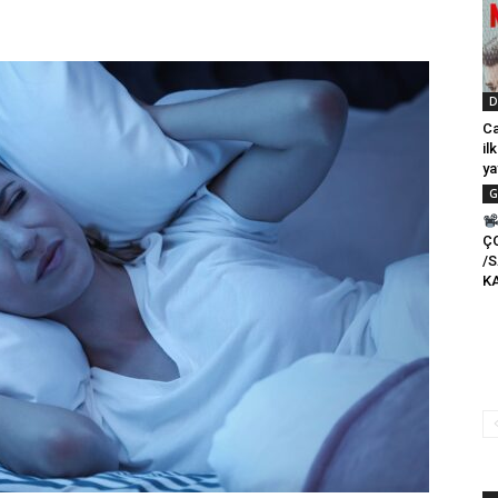
D
Ca
il
ya
G
Ç
/
K