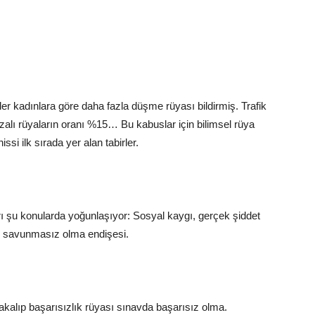
r kadınlara göre daha fazla düşme rüyası bildirmiş. Trafik
zalı rüyaların oranı %15… Bu kabuslar için bilimsel rüya
issi ilk sırada yer alan tabirler.
ları şu konularda yoğunlaşıyor: Sosyal kaygı, gerçek şiddet
rşı savunmasız olma endişesi.
alıp başarısızlık rüyası sınavda başarısız olma.