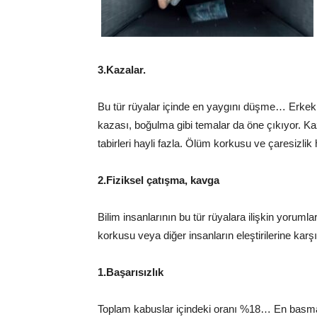
3.Kazalar.
Bu tür rüyalar içinde en yaygını düşme… Erkekle
kazası, boğulma gibi temalar da öne çıkıyor. Ka
tabirleri hayli fazla. Ölüm korkusu ve çaresizlik h
2.Fiziksel çatışma, kavga
Bilim insanlarının bu tür rüyalara ilişkin yorum
korkusu veya diğer insanların eleştirilerine ka
1.Başarısızlık
Toplam kabuslar içindeki oranı %18… En basmak