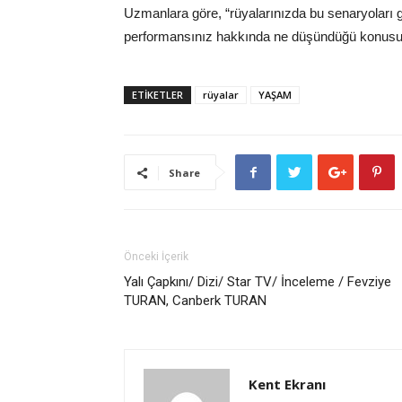
Uzmanlara göre, “rüyalarınızda bu senaryoları g
performansınız hakkında ne düşündüğü konusund
ETİKETLER
rüyalar
YAŞAM
Share
Önceki İçerik
Yalı Çapkını/ Dizi/ Star TV/ İnceleme / Fevziye
TURAN, Canberk TURAN
Kent Ekranı