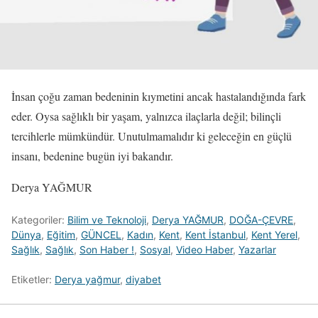
İnsan çoğu zaman bedeninin kıymetini ancak hastalandığında fark
eder. Oysa sağlıklı bir yaşam, yalnızca ilaçlarla değil; bilinçli
tercihlerle mümkündür. Unutulmamalıdır ki geleceğin en güçlü
insanı, bedenine bugün iyi bakandır.
Derya YAĞMUR
Kategoriler:
Bilim ve Teknoloji
,
Derya YAĞMUR
,
DOĞA-ÇEVRE
,
Dünya
,
Eğitim
,
GÜNCEL
,
Kadın
,
Kent
,
Kent İstanbul
,
Kent Yerel
,
Sağlık
,
Sağlık
,
Son Haber !
,
Sosyal
,
Video Haber
,
Yazarlar
Etiketler:
Derya yağmur
,
diyabet