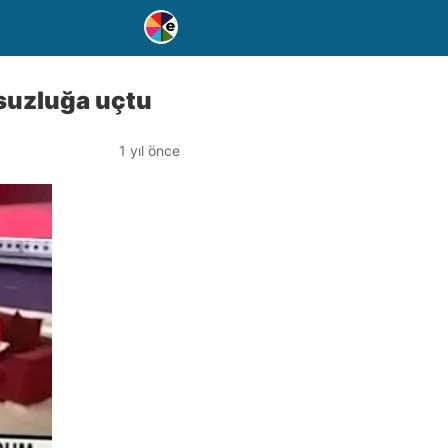
nsuzluğa uçtu
1 yıl önce