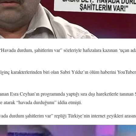
Havada durdum, şahitlerim var” sözleriyle hafızalara kazınan ‘uçan ada
 ilginç karakterlerinden biri olan Sabri Yıldız’ın ölüm haberini YouTub
nan Esra Ceyhan’ın programında yaptığı sıra dışı hareketlerle tanınan 
ere atarak “havada durduğunu” iddia etmişti.
da durdum şahitlerim var” repliği Türkiye’nin internet geyikleri arasınd