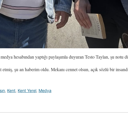
l medya hesabından yaptığı paylaşımla duyuran Testo Taylan, şu notu d
etmiş, şu an haberim oldu. Mekanı cennet olsun, açık sözlü bir insandı
sın
,
Kent
,
Kent Yerel
,
Medya