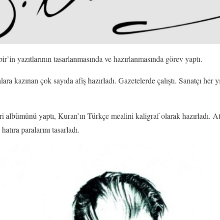
bir’in yazıtlarının tasarlanmasında ve hazırlanmasında görev yaptı.
ara kazınan çok sayıda afiş hazırladı. Gazetelerde çalıştı. Sanatçı her 
ri albümünü yaptı, Kuran’ın Türkçe mealini kaligraf olarak hazırladı.
hatıra paralarını tasarladı.