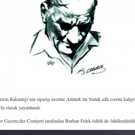
zm Bakanlığı’nın siparişi üzerine Atütürk’ün Nutuk adlı eserini kaligraf
yfa olarak yayımlandı.
e Gazeteciler Cemiyeti tarafından Burhan Felek ödülü ile ödüllendirildi