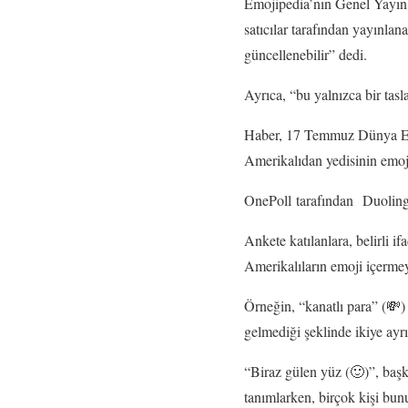
Emojipedia’nın Genel Yayın 
satıcılar tarafından yayınla
güncellenebilir” dedi.
Ayrıca, “bu yalnızca bir tasl
Haber, 17 Temmuz Dünya Emo
Amerikalıdan yedisinin emoj
OnePoll tarafından Duolingo 
Ankete katılanlara, belirli i
Amerikalıların emoji içermey
Örneğin, “kanatlı para” (💸)
gelmediği şeklinde ikiye ayrı
“Biraz gülen yüz (🙂)”, baş
tanımlarken, birçok kişi bun