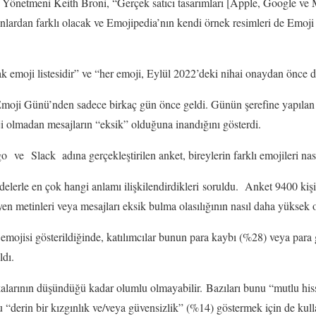
Yönetmeni Keith Broni, “Gerçek satıcı tasarımları [Apple, Google ve 
nanlardan farklı olacak ve Emojipedia’nın kendi örnek resimleri de Emoji
ak emoji listesidir” ve “her emoji, Eylül 2022’deki nihai onaydan önce de
ji Günü’nden sadece birkaç gün önce geldi. Günün şerefine yapılan y
i olmadan mesajların “eksik” olduğuna inandığını gösterdi.
ve Slack adına gerçekleştirilen anket, bireylerin farklı emojileri nasıl
fadelerle en çok hangi anlamı ilişkilendirdikleri soruldu. Anket 9400 kiş
en metinleri veya mesajları eksik bulma olasılığının nasıl daha yüksek
 emojisi gösterildiğinde, katılımcılar bunun para kaybı (%28) veya para 
ldı.
kalarının düşündüğü kadar olumlu olmayabilir. Bazıları bunu “mutlu hi
u “derin bir kızgınlık ve/veya güvensizlik” (%14) göstermek için de kull