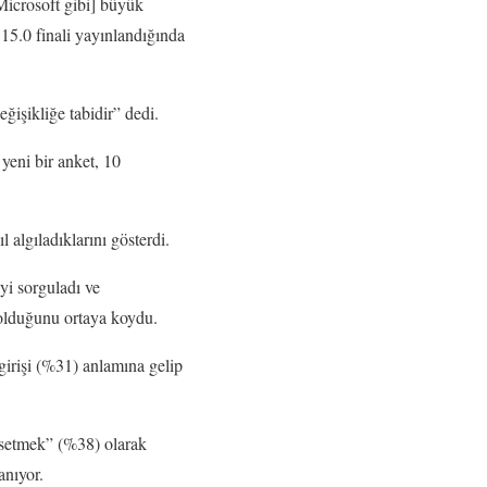
Microsoft gibi] büyük
 15.0 finali yayınlandığında
ğişikliğe tabidir” dedi.
eni bir anket, 10
 algıladıklarını gösterdi.
iyi sorguladı ve
 olduğunu ortaya koydu.
girişi (%31) anlamına gelip
ssetmek” (%38) olarak
anıyor.