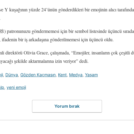
ve Y kuşağının yüzde 24’ünün gönderdikleri bir emojinin alıcı tarafından
.
💩) patronunuzu göndermemesi için bir sembol listesinde üçüncü sırada 
), ifadenin bir iş arkadaşına gönderilmemesi için üçüncü oldu.
i direktörü Olivia Grace, çalışmada, “Emojiler, insanların çok çeşitli du
acağı şekilde aktarmalarına izin veriyor” dedi.
ji
,
Dünya
,
Gözden Kaçmasın
,
Kent
,
Medya
,
Yaşam
lp
,
yeni emoji
Yorum bırak